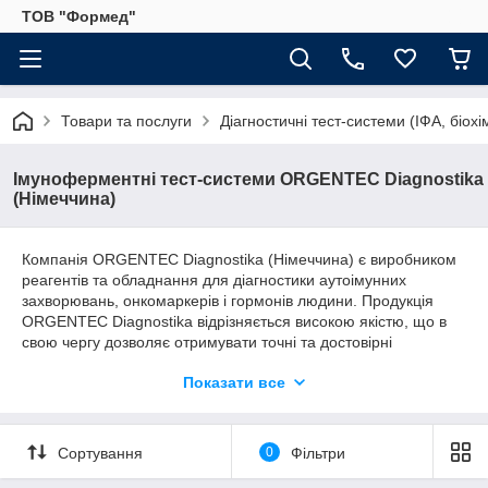
ТОВ "Формед"
Товари та послуги
Діагностичні тест-системи (ІФА, біохі
Імуноферментні тест-системи ORGENTEC Diagnostika
(Німеччина)
Компанія ORGENTEC Diagnostika (Німеччина) є виробником
реагентів та обладнання для діагностики аутоімунних
захворювань, онкомаркерів і гормонів людини. Продукція
ORGENTEC Diagnostika відрізняється високою якістю, що в
свою чергу дозволяє отримувати точні та достовірні
результати досліджень. Ми пропонуємо ІФА набори для
Показати все
діагностики більшості аутоімунних захворювань, ВКВ,
васкулітів, колітів і ентеритів, АФС, тиреоглобулін, бета-2
мікроглобуліну, мікроальбумін в сечі, феритин.
Сортування
0
Фільтри