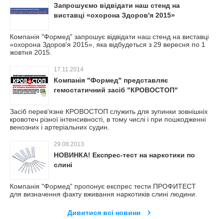
Запрошуємо відвідати наш стенд на
виставці «охорона Здоров'я 2015»
Компанія "Формед" запрошує відвідати наш стенд на виставці
«охорона Здоров'я 2015», яка відбудеться з 29 вересня по 1
жовтня 2015.
17.11.2014
Компанія "Формед" представляє
гемостатичний засіб "КРОВОСТОП"
Засіб перев'язне КРОВОСТОП служить для зупинки зовнішніх
кровотеч різної інтенсивності, в тому числі і при пошкодженні
венозних і артеріальних судин.
29.08.2013
НОВИНКА! Експрес-тест на наркотики по
слині
Компанія "Формед" пропонує експрес тести ПРОФИТЕСТ
для визначення факту вживання наркотиків слині людини.
Дивитися всі новини