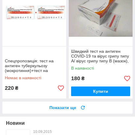
Швидкий тест на антиген
COVID-19 та вірус грипу типу
Спецпропозиція: тест на
А/ вірус грипу типу В (мазок),
антиген туберкульозу
Сінгапур
В наявності
(мокротиння)+тест на
антитіла до туберкульозу
Немає в наявності
180
₴
(кров)
220
₴
Купити
Показати ще
Новини
10.09.2015