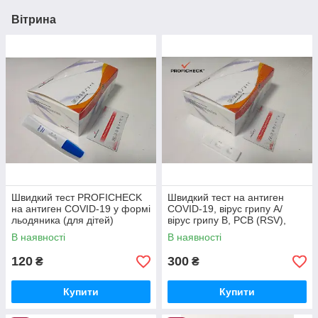
Вітрина
Швидкий тест PROFICHECK
Швидкий тест на антиген
на антиген COVID-19 у формі
COVID-19, вірус грипу А/
льодяника (для дітей)
вірус грипу В, РСВ (RSV),
АДВ (ADV), мікоплазмену
В наявності
В наявності
пневмонію
120
300
₴
₴
Купити
Купити