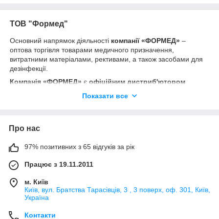
ТОВ "Формед"
Основний напрямок діяльності
компанії «ФОРМЕД»
–
оптова торгівля товарами медичного призначення,
витратними матеріалами, рективами, а також засобами для
дезінфекції.
Компанія «ФОРМЕД»
є
офіційним дистриб'ютором
діагностичних експрес-тестів на інфекційні захворювання та
Показати все
наркотичні речовини, вакуумних систем забору крові,
одноразового інструменту, засобів для дезінфекції та
стерилізації.
Про нас
97% позитивних з 65 відгуків за рік
Працює з 19.11.2011
м. Київ
Київ, вул. Братства Тарасівців, 3 , 3 поверх, оф. 301, Київ,
Україна
Контакти