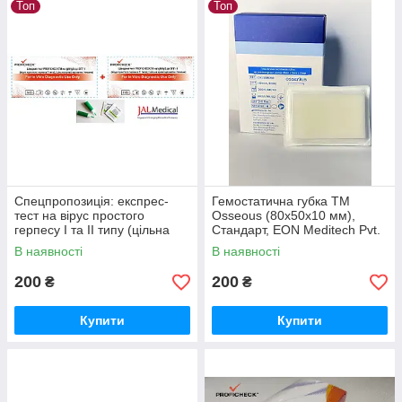
Топ
Топ
Спецпропозиція: експрес-
Гемостатична губка TM
тест на вірус простого
Osseous (80х50х10 мм),
герпесу І та ІІ типу (цільна
Стандарт, EON Meditech Pvt.
кров/сироватка/плазма)
Ltd., Індія
В наявності
В наявності
200
200
₴
₴
Купити
Купити