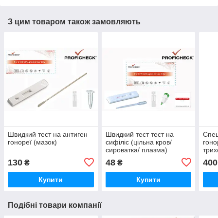
З цим товаром також замовляють
Швидкий тест на антиген
Швидкий тест тест на
Спец
гонореї (мазок)
сифіліс (цільна кров/
гоно
сироватка/ плазма)
трих
хлам
130
48
400
₴
₴
Купити
Купити
Подібні товари компанії