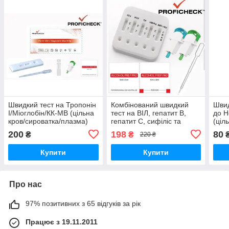
Швидкий тест на Тропонін
Комбінований швидкий
Швид
І/Міоглобін/КК-МВ (цільна
тест на ВІЛ, гепатит B,
до H
кров/сироватка/плазма)
гепатит С, сифіліс та
(ціл
визначення групи крові і
плаз
200
198
80
₴
₴
220 ₴
резус-фактора (цільна
кров)
Купити
Купити
Про нас
97% позитивних з 65 відгуків за рік
Працює з 19.11.2011