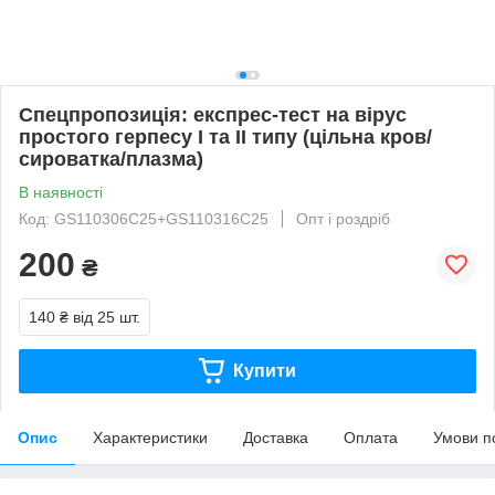
Спецпропозиція: експрес-тест на вірус
простого герпесу І та ІІ типу (цільна кров/
сироватка/плазма)
В наявності
Код: GS110306C25+GS110316C25
Опт і роздріб
200
₴
140 ₴
від 25 шт.
Купити
Опис
Характеристики
Доставка
Оплата
Умови п