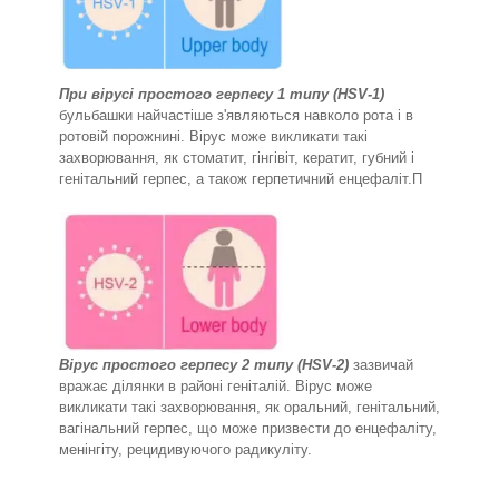
При вірусі простого герпесу 1 типу (HSV-1)
бульбашки найчастіше з'являються навколо рота і в
ротовій порожнині. Вірус може викликати такі
захворювання, як стоматит, гінгівіт, кератит, губний і
генітальний герпес, а також герпетичний енцефаліт.П
Вірус простого герпесу 2 типу (HSV-2)
зазвичай
вражає ділянки в районі геніталій. Вірус може
викликати такі захворювання, як оральний, генітальний,
вагінальний герпес, що може призвести до енцефаліту,
менінгіту, рецидивуючого радикуліту.