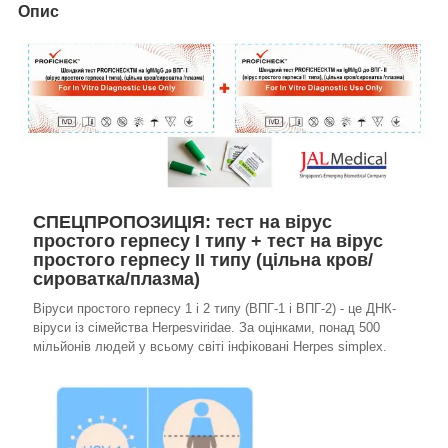
Опис
СПЕЦПРОПОЗИЦІЯ: тест на вірус
простого герпесу І типу + тест на вірус
простого герпесу ІІ типу (цільна кров/
сироватка/плазма)
Віруси простого герпесу 1 і 2 типу (ВПГ-1 і ВПГ-2) - це ДНК-
віруси із сімейства Herpesviridae. За оцінками, понад 500
мільйонів людей у всьому світі інфіковані Herpes simplex.