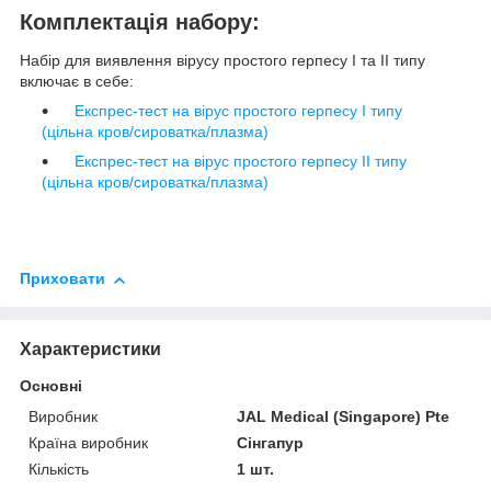
Комплектація набору:
Набір для виявлення вірусу простого герпесу І та ІІ типу
включає в себе:
Експрес-тест на вірус простого герпесу І типу
(цільна кров/сироватка/плазма)
Експрес-тест на вірус простого герпесу ІІ типу
(цільна кров/сироватка/плазма)
Приховати
Характеристики
Основні
Виробник
JAL Medical (Singapore) Pte
Країна виробник
Сінгапур
Кількість
1 шт.