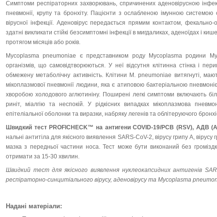
Симптоми рес­­піраторних захворювань, спричинених аденовірусною ін­фек
пне­в­монії, крупу та бронхіту. Пацієнти з ослабленою імун­ною системою
вірусної інфекції. Аденовірус передається прямим кон­­тактом, фекально
здатні викликати стійкі безсимптомні інфекції в мигдаликах, аденоїдах і кише
протягом місяців або років.
Mycoplasma pneumoniae є представником роду Mycoplasma родини Myc
організмів, що самовідтворюються. У неї відсутня клі­тин­на стінка і пе
обмежену метаболічну активність. Клітини M. pne­umoniae витягнуті, маю
мікоплазмової пневмонії людини, яка є ати­повою бактеріальною пневмонією, 
хворобою холодового аглю­ти­ніну. Поширені легкі симптоми включають біль
риніт, міалгію та нес­по­кій. У рідкісних випадках мікоплазмова пнев
епітеліальної обо­­лонки та виразки, набряку легенів та облітеруючого брон­­хі
Швидкий тест
PROFICHECK
™ на антигени COVID-19/РСВ (RSV), АДВ (
наль­ні антитіла для якісного виявлення SARS-CoV-2, вірусу грипу А, вірусу
маз­ка з передньої частини носа. Тест може бути виконаний без громіз­
отримати за 15-30 хвилин.
Швидкий тест для якісного виявлення
нуклеокапсидних ан­ти­генів
SAR
респіраторно-синцитіального вірусу, аденовірусу та
My­co­plasma
pneumon
Надані матеріали: