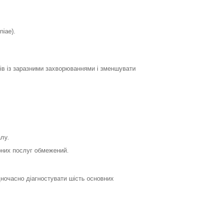
iae).
ів із заразними захворюваннями і зменшувати
лу.
рних послуг обмежений.
дночасно діагностувати шість основних