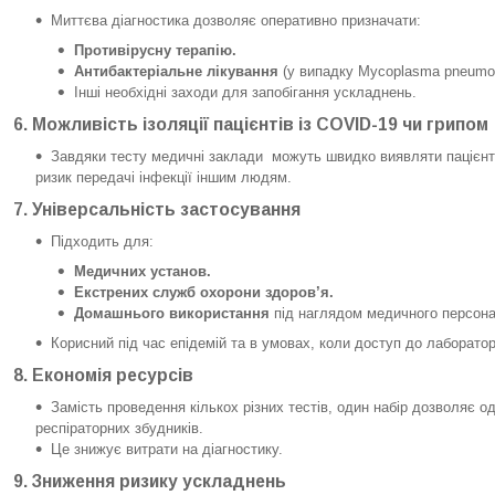
Миттєва діагностика дозволяє оперативно призначати:
Противірусну терапію.
Антибактеріальне лікування
(у випадку Mycoplasma pneumon
Інші необхідні заходи для запобігання ускладнень.
6.
Можливість ізоляції пацієнтів із COVID-19 чи грипом
Завдяки тесту медичні заклади можуть швидко виявляти пацієнт
ризик передачі інфекції іншим людям.
7.
Універсальність застосування
Підходить для:
Медичних установ.
Екстрених служб охорони здоров’я.
Домашнього використання
під наглядом медичного персона
Корисний під час епідемій та в умовах, коли доступ до лаборато
8.
Економія ресурсів
Замість проведення кількох різних тестів, один набір дозволяє о
респіраторних збудників.
Це знижує витрати на діагностику.
9.
Зниження ризику ускладнень