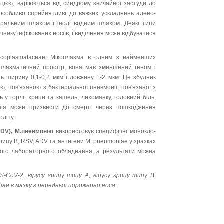
­цією, варіюються від синдрому звичайної застуди до
 особливо сприйнятливі до важких ускладнень аде­но­
-оральним шляхом і іноді водним шля­хом. Деякі типи
чнику інфікованих носіїв, і виді­лення може відбуватися
oplasmataceae. Мікоплазма є одним з най­мен­ших
риплазматичний простір, вона має змен­ше­ний геном і
ть ширину 0,1-0,2 мкм і довжину 1-2 мкм. Це збудник
пов'язаною з бак­те­ріа­льної пневмонії, пов'язаної з
 у горлі, хри­пи та кашель, лихоманку, головний біль,
монія мо­же призвести до смерті через пошкодження
оліту.
ADV), М.пневмонію
використовує специфічні монокло­
 грипу В, RSV, ADV та антигени M. pneumoniae у зразках
дкого лабораторного обладнання, а результати можна
S
-
CoV
-2, вірусу грипу типу А, вірусу грипу ти­пу В,
iae
в мазку з передньої порожнини носа.