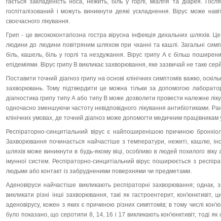
гаєть­ся закладеність носа, нежить, біль у горлі, міалгія та діа­рея. Пі
госпіталізований і можуть виникнути деякі ускладнення. Вірус може наві
своєчасного лікування.
Грип - це висококонтагіозна гостра вірусна інфекція ди­халь­них шляхів. Це
людини до людини повітряним шляхом при чханні та кашлі. Загальні симп
біль, кашель, біль у горлі та нездужання. Ві­рус грипу А є більш поширен
епідеміями. Вірус грипу
B
викли­кає захворювання, яке зазвичай не таке серй
Поставити точний діагноз грипу на основі клінічних сим­п­то­мів важко, оскіл
захворювань. Тому підтвердити це можна тіль­ки за допомогою лаборато
діагностика грипу типу А або ти­пу В може дозволити провести належне лікув
одночасно змен­шуючи частоту невідповідного лікування антибіо­ти­ка­ми. Ра
клінічних умовах, де точний діагноз може допомогти ме­дич­ним працівникам у
Респіраторно-синцитіальний вірус є найпоширенішою при­чи­ною бронхіолі
Захворювання починається найчастіше з температури, не­житі, кашлю, ін
шляхів може виникнути в будь-якому віці, особ­ли­во в людей похилого віку 
імунної систем. Респіраторно-син­ци­­тіаль­ний вірус поширюється з респір
людьми або контакт із забруд­неними поверхнями чи предметами.
Аденовіруси найчастіше викликають респіраторні захво­рюван­ня; однак, з
викликати різні інші захворювання, такі як гастро­ентерит, кон'юнктивіт, 
аденовірусу, кожен з яких є причи­ною різних симптомів; в тому числі кон'юн
було показано, що се­ро­типи 8, 14, 16 і 17 викликають кон'юнктивіт, тоді як