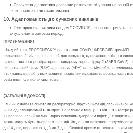
Своєчасна діагностика дозволяє розпочати лікування на ранній с
як-от пневмонія чи госпіталізація.
10.
Адаптованість до сучасних викликів
Тест враховує виклики пандемії COVID-19, сезонного грипу та ін
актуальним в зимовий період.
[ПРИЗНАЧЕННЯ]
Швидкий тест
PROFICHECK
™ на антигени COVID-19/РСВ/АДВ/ грип/МП— 
визна­чення
in
vitro
, призначений для швидкого, одночасного якіс­ного виявл
важкого гострого респіраторного синдрому коро­на­вірусу 2 (
SARS
-
CoV
-2), 
синцитіальний вірус (
RSV
), аде­но­ві­рус (
ADV
) та
та
My­co­plasma
pneumoni
отриманих від осіб, у яких медичні працівники підозрюють ре­с­піраторну вір
семи днів після появи симптомів.
[ЗАГАЛЬНІ ВІДОМОСТІ]
Клінічні ознаки та симптоми респіраторної вірусної інфекції, спри­чиненої
S
— це одноланцюговий РНК-вірус із оболонкою ге­ну
β
.
COVID
-19 – гостре 
як правило, сприйнятливі. Зараз основ­ним джерелом інфекції є пацієнти, 
також можуть бути дже­релом інфекції. За даними поточного епідеміологічн
до 14 днів, пе­ре­важно від 3 до 7 днів. Основні прояви включають ли­хо­ман­