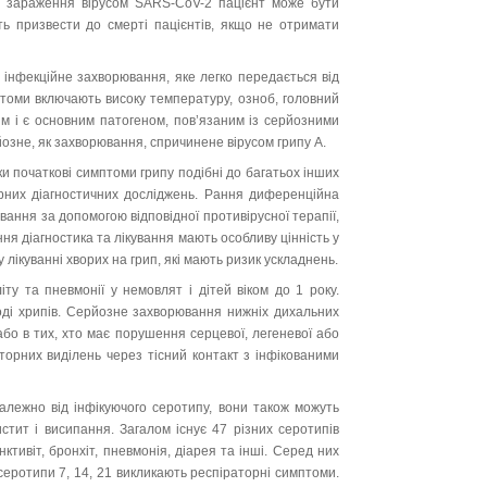
сля зараження вірусом
SARS
-
CoV
-2 пацієнт може бу­ти
ть призвести до смерті пацієнтів, якщо не отри­мати
 інфекційне захворювання, яке легко переда­єтьс­я від
томи включають високу температуру, оз­ноб, головний
им і є основним патогеном, пов’я­заним із серйозними
озне, як захво­рю­вання, спричинене вірусом грипу
A
.
ьки початкові симптоми грипу подібні до бага­тьох інших
рних діагностичних дослід­жень. Рання диференційна
ання за допомо­гою відповідної противірусної терапії,
ння діагностика та лікування мають особливу цінність у
 лікуванні хворих на грип, які мають ри­зик ускладнень.
ту та пневмонії у немовлят і дітей віком до 1 року.
оді хрипів. Серйозне захворювання нижніх дихаль­них
або в тих, хто має порушення сер­це­вої, легеневої або
аторних виділень че­рез тісний контакт з інфікованими
алежно від інфікуючого серотипу, вони та­кож можуть
цистит і висипання. Загалом існує 47 різних серотипів
ктивіт, бронхіт, пнев­монія, діарея та інші. Серед них
 серо­ти­пи 7, 14, 21 викликають респіраторні симптоми.