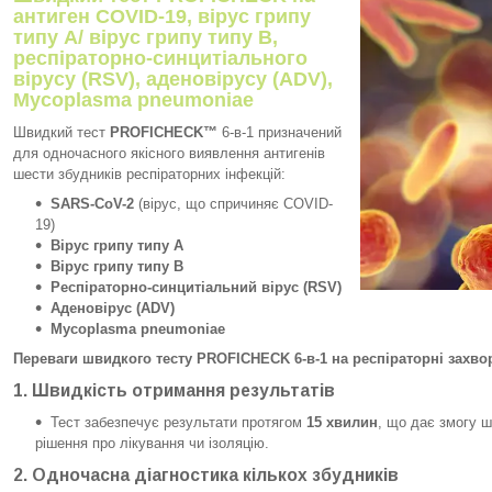
антиген COVID-19, вірус грипу
типу А/ вірус грипу типу В,
респіраторно-синцитіального
вірусу (RSV), аденовірусу (ADV),
Mycoplasma pneumoniae
Швидкий тест
PROFICHECK™
6-в-1 призначений
для одночасного якісного виявлення антигенів
шести збудників респіраторних інфекцій:
SARS-CoV-2
(вірус, що спричиняє COVID-
19)
Вірус грипу типу А
Вірус грипу типу В
Респіраторно-синцитіальний вірус (RSV)
Аденовірус (ADV)
Mycoplasma pneumoniae
Переваги швидкого тесту PROFICHECK 6-в-1 на респіраторні захв
1.
Швидкість отримання результатів
Тест забезпечує результати протягом
15 хвилин
, що дає змогу ш
рішення про лікування чи ізоляцію.
2.
Одночасна діагностика кількох збудників