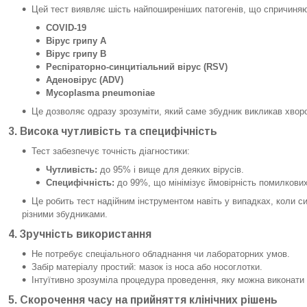
Цей тест виявляє шість найпоширеніших патогенів, що спричиняю
COVID-19
Вірус грипу А
Вірус грипу В
Респіраторно-синцитіальний вірус (RSV)
Аденовірус (ADV)
Mycoplasma pneumoniae
Це дозволяє одразу зрозуміти, який саме збудник викликав хворо
3.
Висока чутливість та специфічність
Тест забезпечує точність діагностики:
Чутливість:
до 95% і вище для деяких вірусів.
Специфічність:
до 99%, що мінімізує ймовірність помилкових
Це робить тест надійним інструментом навіть у випадках, коли 
різними збудниками.
4.
Зручність використання
Не потребує спеціального обладнання чи лабораторних умов.
Забір матеріалу простий: мазок із носа або носоглотки.
Інтуїтивно зрозуміла процедура проведення, яку можна виконати
5.
Скорочення часу на прийняття клінічних рішень