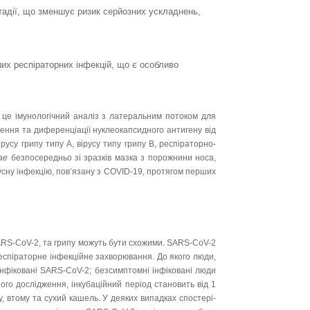
тадії, що зменшує ризик серйозних ускладнень,
ших респіраторних інфекцій, що є особливо
це імунологічний аналіз з латеральним потоком
для
ення та диференціації нуклеокапсидного ан­ти­гену від
вірусу грипу типу А, вірусу типу грипу
B
, респіраторно-
ae
безпосередньо зі зразків мазка з порожнини носа,
усну інфекцію, пов’язану з
COVID
-19, про­тя­гом перших
ARS
-
CoV
-2, та грипу можуть бути схожими.
SARS
-
CoV
-2
респіраторне інфекційне захво­рю­вання. До якого люди,
інфіковані
SARS
-
CoV
-2; безсимптомні інфіковані люди
ого дослідження, інкубаційний період становить від 1
ку, втому та сухий кашель. У деяких випадках спосте­рі­