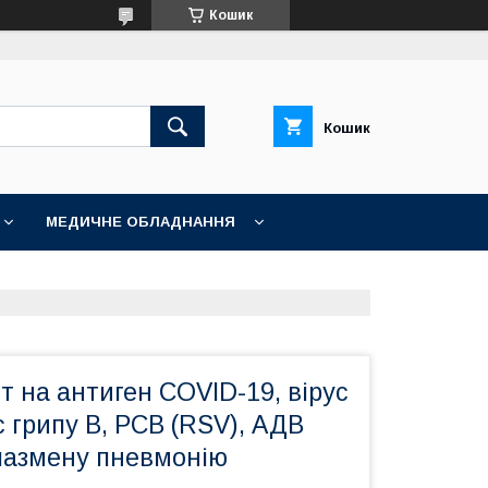
Кошик
Кошик
МЕДИЧНЕ ОБЛАДНАННЯ
 на антиген COVID-19, вірус
ус грипу В, РСВ (RSV), АДВ
плазмену пневмонію