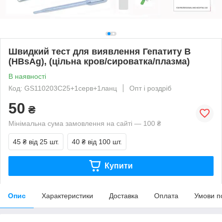
Швидкий тест для виявлення Гепатиту В
(HBsAg), (цільна кров/сироватка/плазма)
В наявності
Код: GS110203C25+1серв+1ланц
Опт і роздріб
50
₴
Мінімальна сума замовлення на сайті — 100 ₴
45 ₴
від 25 шт.
40 ₴
від 100 шт.
Купити
Опис
Характеристики
Доставка
Оплата
Умови п