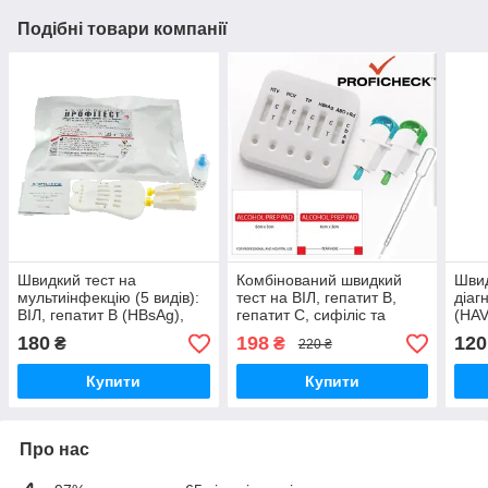
Подібні товари компанії
Швидкий тест на
Комбінований швидкий
Швид
мультиінфекцію (5 видів):
тест на ВІЛ, гепатит B,
діаг
ВІЛ, гепатит В (HBsAg),
гепатит С, сифіліс та
(HAV
гепатит B HBcAb, гепатит
визначення групи крові і
сиро
180
198
120
₴
₴
220 ₴
С, силіліс, InTec Inc.
резус-фактора (цільна
кров)
Купити
Купити
Про нас