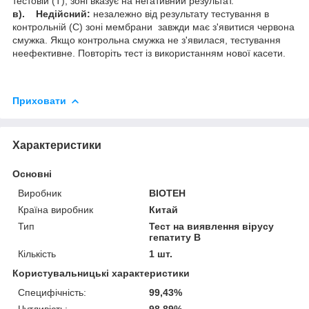
тестовій (Т), зоні вказує на негативний результат.
в). Недійсний:
незалежно від результату тестування в
контрольній (С) зоні мембрани завжди має з'явитися червона
смужка. Якщо контрольна смужка не з'явилася, тестування
неефективне. Повторіть тест із використанням нової касети.
Приховати
Характеристики
Основні
Виробник
BIOTEH
Країна виробник
Китай
Тип
Тест на виявлення вірусу
гепатиту В
Кількість
1 шт.
Користувальницькі характеристики
Специфічність:
99,43%
Чутливість:
98,89%