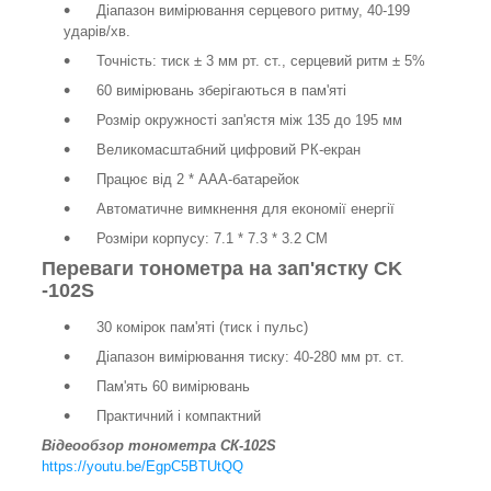
Діапазон вимірювання серцевого ритму, 40-199
ударів/хв.
Точність: тиск ± 3 мм рт. ст., серцевий ритм ± 5%
60 вимірювань зберігаються в пам'яті
Розмір окружності зап'ястя між 135 до 195 мм
Великомасштабний цифровий РК-екран
Працює від 2 * AAA-батарейок
Автоматичне вимкнення для економії енергії
Розміри корпусу: 7.1 * 7.3 * 3.2 CM
Переваги тонометра на зап'ястку CK
-102S
30 комірок пам'яті (тиск і пульс)
Діапазон вимірювання тиску: 40-280 мм рт. ст.
Пам'ять 60 вимірювань
Практичний і компактний
Відеообзор тонометра СК-102S
https://youtu.be/EgpC5BTUtQQ