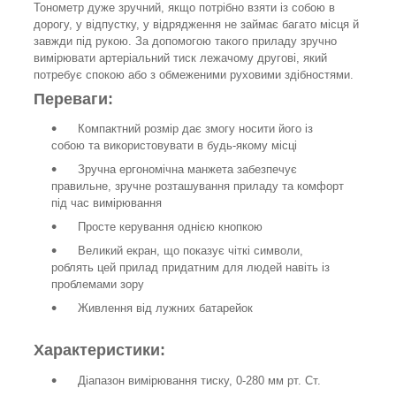
Тонометр дуже зручний, якщо потрібно взяти із собою в
дорогу, у відпустку, у відрядження не займає багато місця й
завжди під рукою. За допомогою такого приладу зручно
вимірювати артеріальний тиск лежачому другові, який
потребує спокою або з обмеженими руховими здібностями.
Переваги:
Компактний розмір дає змогу носити його із
собою та використовувати в будь-якому місці
Зручна ергономічна манжета забезпечує
правильне, зручне розташування приладу та комфорт
під час вимірювання
Просте керування однією кнопкою
Великий екран, що показує чіткі символи,
роблять цей прилад придатним для людей навіть із
проблемами зору
Живлення від лужних батарейок
Характеристики:
Діапазон вимірювання тиску, 0-280 мм рт. Ст.