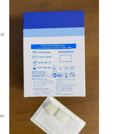
я
ції
 до