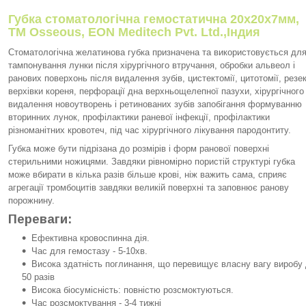
Губка стоматологічна гемостатична 20x20x7мм,
TM Osseous, EON Meditech Pvt. Ltd.,Індия
Стоматологічна желатинова губка призначена та використовується дл
тампонування лунки після хірургічного втручання, обробки альвеол і
ранових поверхонь після видалення зубів, цистектомії, цитотомії, резек
верхівки кореня, перфорації дна верхньощелепної пазухи, хірургічного
видалення новоутворень і ретинованих зубів запобігання формуванню
вторинних лунок, профілактики раневої інфекції, профілактики
різноманітних кровотеч, під час хірургічного лікування пародонтиту.
Губка може бути підрізана до розмірів і форм ранової поверхні
стерильними ножицями. Завдяки рівномірно пористій структурі губка
може вбирати в кілька разів більше крові, ніж важить сама, сприяє
агрегації тромбоцитів завдяки великій поверхні та заповнює ранову
порожнину.
Переваги:
Ефективна кровоспинна дія.
Час для гемостазу - 5-10хв.
Висока здатність поглинання, що перевищує власну вагу виробу
50 разів
Висока біосумісність: повністю розсмоктуються.
Час розсмоктування - 3-4 тижні