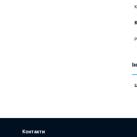
К
Р
І
Ц
Контакти