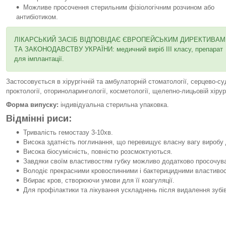
Можливе просочення стерильним фізіологічним розчином або
антибіотиком.
ЛІКАРСЬКИЙ ЗАСІБ ВІДПОВІДАЄ ЄВРОПЕЙСЬКИМ ДИРЕКТИВАМ
ТА ЗАКОНОДАВСТВУ УКРАЇНИ: медичний виріб III класу, препарат
для імплантації.
Застосовується в хірургічній та амбулаторній стоматології, серцево-судин
проктології, оториноларингології, косметології, щелепно-лицьовій хірург
Форма випуску:
індивідуальна стерильна упаковка.
Відмінні риси:
Тривалість гемостазу 3-10хв.
Висока здатність поглинання, що перевищує власну вагу виробу 
Висока біосумісність, повністю розсмоктуються.
Завдяки своїм властивостям губку можливо додатково просочуват
Володіє прекрасними кровоспинними і бактерицидними властиво
Вбирає кров, створюючи умови для її коагуляції.
Для профілактики та лікування ускладнень після видалення зубів