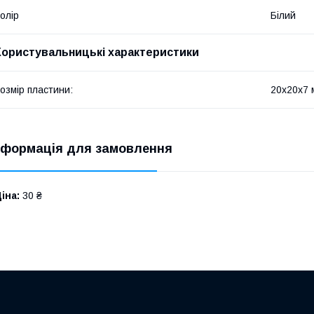
олір
Білий
Користувальницькі характеристики
озмір пластини:
20х20х7 
нформація для замовлення
іна:
30 ₴