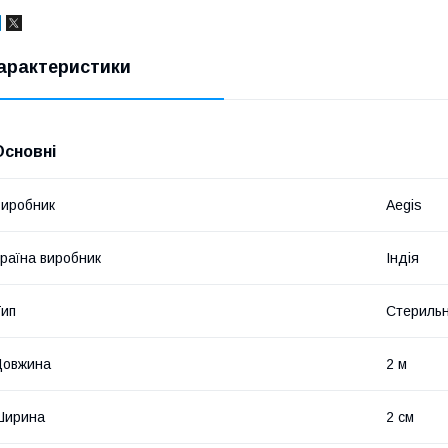
арактеристики
Основні
иробник
Aegis
раїна виробник
Індія
ип
Стериль
Довжина
2 м
Ширина
2 см