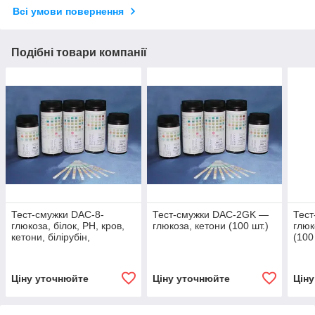
Всі умови повернення
Подібні товари компанії
Тест-смужки DAC-8-
Тест-смужки DAC-2GK —
Тес
глюкоза, білок, РН, кров,
глюкоза, кетони (100 шт.)
глюк
кетони, білірубін,
(100
уробіліноген, нітрити (100
шт.)
Ціну уточнюйте
Ціну уточнюйте
Цін