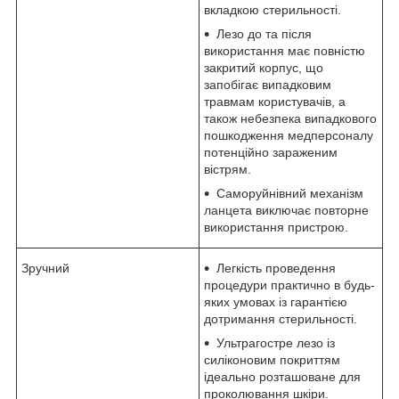
вкладкою стерильності.
Лезо до та після
використання має повністю
закритий корпус, що
запобігає випадковим
травмам користувачів, а
також небезпека випадкового
пошкодження медперсоналу
потенційно зараженим
вістрям.
Саморуйнівний механізм
ланцета виключає повторне
використання пристрою.
Зручний
Легкість проведення
процедури практично в будь-
яких умовах із гарантією
дотримання стерильності.
Ультрагостре лезо із
силіконовим покриттям
ідеально розташоване для
проколювання шкіри.