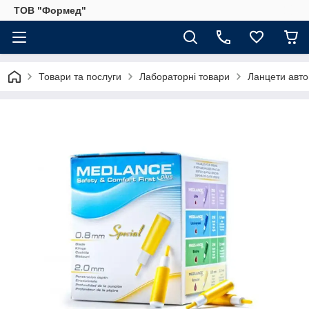
ТОВ "Формед"
Товари та послуги
Лабораторні товари
Ланцети авто