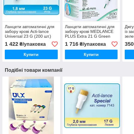
Ланцети автоматичні для
Ланцети автоматичні для
Джгу
забору крові Acti-lance
забору крові MEDLANCE
із з
Universal 23 G (200 шт.)
PLUS Extra 21 G Green
зеле
(200 шт.)
Gmb
1 422
1 716
350
₴/упаковка
₴/упаковка
Купити
Купити
Подібні товари компанії