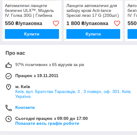
Автоматичні ланцети
Ланцети автоматичні для
Авто
безпечні ULX™, Модель
забору крові Acti-lance
безп
IV: Голка 30G | Глибина
Special лезо 17 G (200шт.)
IV: 
1.5 мм | Мікро потік крові
1.8 
550
1 800
550
₴/упаковка
₴/упаковка
(100 шт.)
кров
Купити
Купити
Про нас
97% позитивних з 65 відгуків за рік
Працює з 19.11.2011
м. Київ
Київ, вул. Братства Тарасівців, 3 , 3 поверх, оф. 301, Київ,
Україна
Контакти
Сьогодні працює з 09:00 до 17:00
Показати весь графік роботи