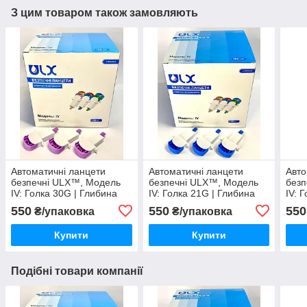
З цим товаром також замовляють
Автоматичні ланцети
Автоматичні ланцети
Авто
безпечні ULX™, Модель
безпечні ULX™, Модель
безп
IV: Голка 30G | Глибина
IV: Голка 21G | Глибина
IV: 
1.5 мм | Мікро потік крові
2.0 мм | Cильний потік
1.8 
550
550
550
₴/упаковка
₴/упаковка
(100 шт.)
крові (100 шт.)
кров
Купити
Купити
Подібні товари компанії