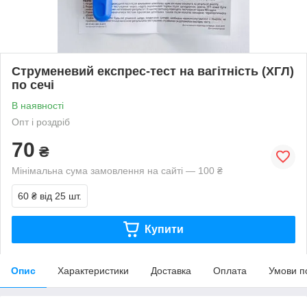
Струменевий експрес-тест на вагітність (ХГЛ)
по сечі
В наявності
Опт і роздріб
70
₴
Мінімальна сума замовлення на сайті — 100 ₴
60 ₴
від 25 шт.
Купити
Опис
Характеристики
Доставка
Оплата
Умови п