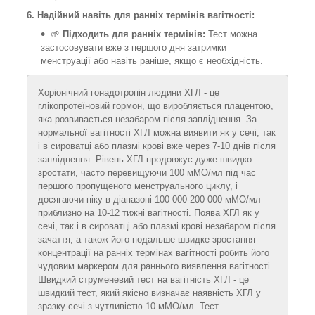
6. Надійний навіть для ранніх термінів вагітності:
🌱
Підходить для ранніх термінів:
Тест можна
застосовувати вже з першого дня затримки
менструації або навіть раніше, якщо є необхідність.
Хоріонічний гонадотропін людини ХГЛ - це
глікопротеїновий гормон, що виробляється плацентою,
яка розвивається незабаром після запліднення. За
нормальної вагітності ХГЛ можна виявити як у сечі, так
і в сироватці або плазмі крові вже через 7-10 днів після
запліднення. Рівень ХГЛ продовжує дуже швидко
зростати, часто перевищуючи 100 мМО/мл під час
першого пропущеного менструального циклу, і
досягаючи піку в діапазоні 100 000-200 000 мМО/мл
приблизно на 10-12 тижні вагітності. Поява ХГЛ як у
сечі, так і в сироватці або плазмі крові незабаром після
зачаття, а також його подальше швидке зростання
концентрації на ранніх термінах вагітності робить його
чудовим маркером для раннього виявлення вагітності.
Швидкий струменевий тест на вагітність ХГЛ - це
швидкий тест, який якісно визначає наявність ХГЛ у
зразку сечі з чутливістю 10 мМО/мл. Тест