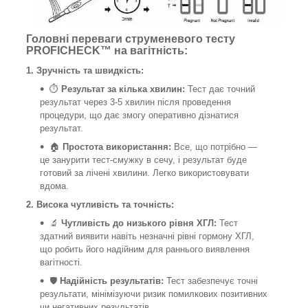
Головні переваги струменевого тесту
PROFICHECK™ на вагітність:
1. Зручність та швидкість:
⏱️
Результат за кілька хвилин:
Тест дає точний
результат через 3-5 хвилин після проведення
процедури, що дає змогу оперативно дізнатися
результат.
🏠
Простота використання:
Все, що потрібно —
це занурити тест-смужку в сечу, і результат буде
готовий за лічені хвилини. Легко використовувати
вдома.
2. Висока чутливість та точність:
🔬
Чутливість до низького рівня ХГЛ:
Тест
здатний виявити навіть незначні рівні гормону ХГЛ,
що робить його надійним для раннього виявлення
вагітності.
🛡️
Надійність результатів:
Тест забезпечує точні
результати, мінімізуючи ризик помилкових позитивних
чи негативних результатів.