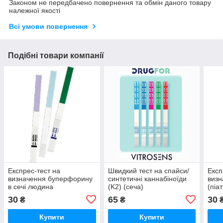
Законом не передбачено повернення та обмін даного товару
належної якості
Всі умови повернення
Подібні товари компанії
Експрес-тест на
Швидкий тест на спайси/
Експ
визначення буперфорину
синтетичні каннабіноїди
визн
в сечі людина
(K2) (сеча)
(піа
30
65
30
₴
₴
Купити
Купити