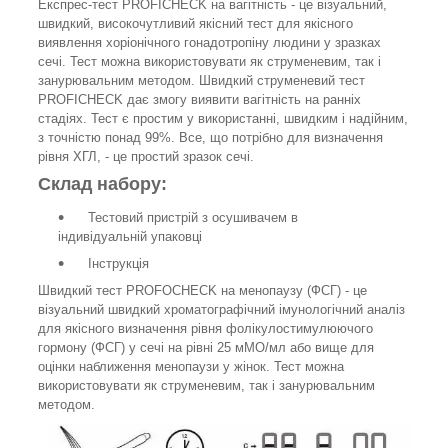
Експрес-тест PROFICHECK на вагітність - це візуальний,
швидкий, високочутливий якісний тест для якісного
виявлення хоріонічного гонадотропіну людини у зразках
сечі. Тест можна використовувати як струменевим, так і
занурювальним методом. Швидкий струменевий тест
PROFICHECK дає змогу виявити вагітність на ранніх
стадіях. Тест є простим у використанні, швидким і надійним,
з точністю понад 99%. Все, що потрібно для визначення
рівня ХГЛ, - це простий зразок сечі.
Склад набору:
Тестовий пристрій з осушивачем в
індивідуальній упаковці
Інструкція
Швидкий тест PROFOCHECK на менопаузу (ФСГ) - це
візуальний швидкий хроматографічний імунологічний аналіз
для якісного визначення рівня фолікулостимулюючого
гормону (ФСГ) у сечі на рівні 25 мМО/мл або вище для
оцінки наближення менопаузи у жінок. Тест можна
використовувати як струменевим, так і занурювальним
методом.