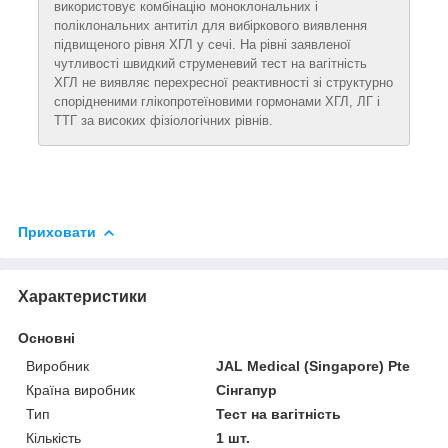
використовує комбінацію моноклональних і
поліклональних антитіл для вибіркового виявлення
підвищеного рівня ХГЛ у сечі. На рівні заявленої
чутливості швидкий струменевий тест на вагітність
ХГЛ не виявляє перехресної реактивності зі структурно
спорідненими глікопротеїновими гормонами ХГЛ, ЛГ і
ТТГ за високих фізіологічних рівнів.
Приховати
Характеристики
Основні
Виробник
JAL Medical (Singapore) Pte
Країна виробник
Сінгапур
Тип
Тест на вагітність
Кількість
1 шт.