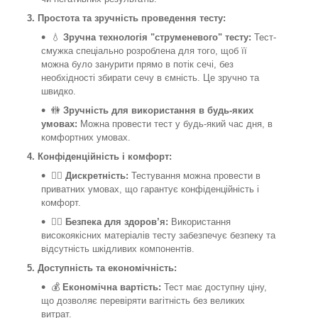
3. Простота та зручність проведення тесту:
💧
Зручна технологія "струменевого" тесту:
Тест-
смужка спеціально розроблена для того, щоб її
можна було занурити прямо в потік сечі, без
необхідності збирати сечу в ємність. Це зручно та
швидко.
🚻
Зручність для використання в будь-яких
умовах:
Можна провести тест у будь-який час дня, в
комфортних умовах.
4. Конфіденційність і комфорт:
🕵️‍♀️
Дискретність:
Тестування можна провести в
приватних умовах, що гарантує конфіденційність і
комфорт.
👩‍⚕️
Безпека для здоров’я:
Використання
високоякісних матеріалів тесту забезпечує безпеку та
відсутність шкідливих компонентів.
5. Доступність та економічність:
💰
Економічна вартість:
Тест має доступну ціну,
що дозволяє перевіряти вагітність без великих
витрат.