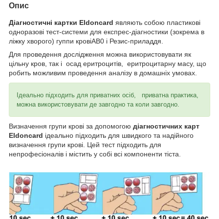
Опис
Діагностичні картки Eldoncard
являють собою пластикові
одноразові тест-системи для експрес-діагностики (зокрема в
ліжку хворого) гуппи кровіAB0 і Резис-приладдя.
Для проведення дослідження можна використовувати як
цільну кров, так і осад еритроцитів, еритроцитарну масу, що
робить можливим проведення аналізу в домашніх умовах.
Ідеально підходить для приватних осіб, приватна практика,
можна використовувати де завгодно та коли завгодно.
Визначення групи крові за допомогою
діагностичних карт
Eldoncard
ідеально підходить для швидкого та надійного
визначення групи крові. Цей тест підходить для
непрофесіоналів і містить у собі всі компоненти тіста.