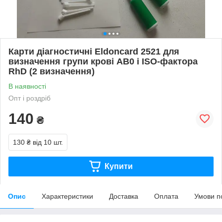
Карти діагностичні Eldoncard 2521 для
визначення групи крові AB0 і ISO-фактора
RhD (2 визначення)
В наявності
Опт і роздріб
140
₴
130 ₴
від 10 шт.
Купити
Опис
Характеристики
Доставка
Оплата
Умови п