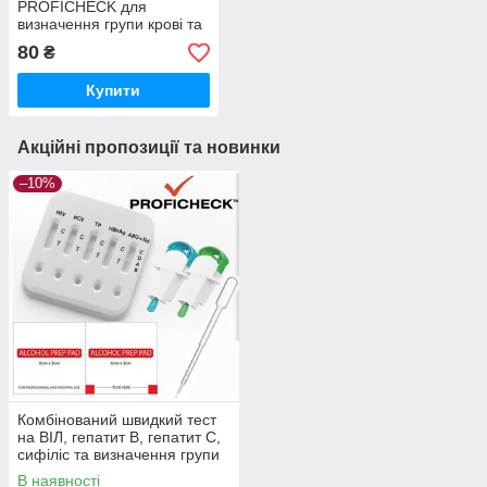
PROFICHECK для
визначення групи крові та
резус-фактору ABO та
80
₴
RhD (цільна кров)
Купити
Акційні пропозиції та новинки
–10%
Комбінований швидкий тест
на ВІЛ, гепатит B, гепатит С,
сифіліс та визначення групи
крові і резус-фактора (цільна
В наявності