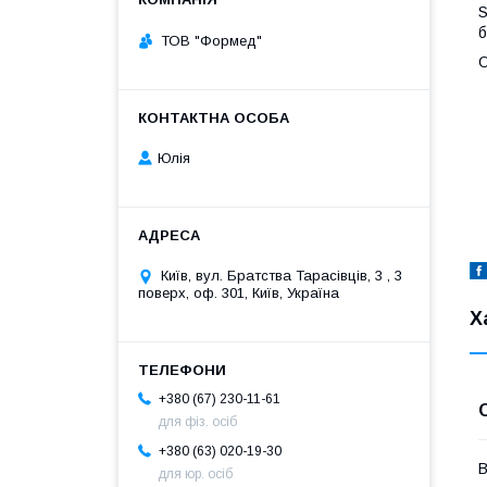
S
б
ТОВ "Формед"
Юлія
Київ, вул. Братства Тарасівців, 3 , 3
поверх, оф. 301, Київ, Україна
Х
+380 (67) 230-11-61
для фіз. осіб
+380 (63) 020-19-30
В
для юр. осіб