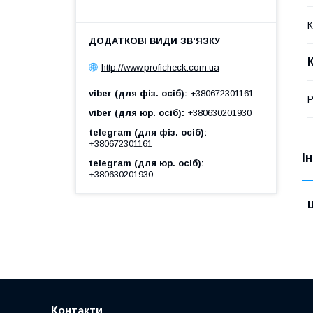
К
http://www.proficheck.com.ua
viber (для фіз. осіб)
+380672301161
Р
viber (для юр. осіб)
+380630201930
telegram (для фіз. осіб)
+380672301161
І
telegram (для юр. осіб)
+380630201930
Ц
Контакти