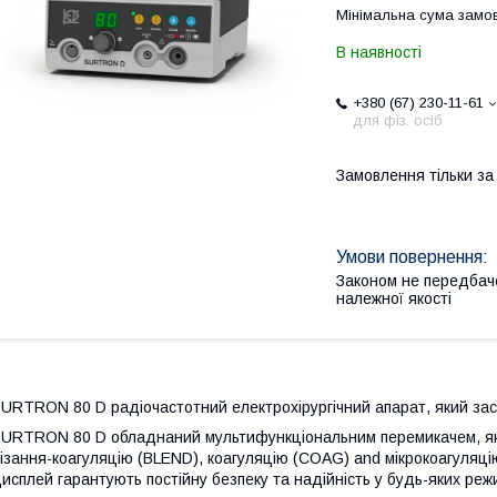
Мінімальна сума замов
В наявності
+380 (67) 230-11-61
для фіз. осіб
Замовлення тільки з
Законом не передбач
належної якості
URTRON 80 D радіочастотний електрохірургічний апарат, який заст
URTRON 80 D обладнаний мультифункціональним перемикачем, який
ізання-коагуляцію (BLEND), коагуляцію (COAG) and мікрокоагуляці
исплей гарантують постійну безпеку та надійність у будь-яких реж