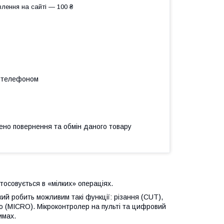
лення на сайті — 100 ₴
а телефоном
ено повернення та обмін даного товару
осовується в «мілких» операціях.
 робить можливим такі функції: різання (CUT),
ю (MICRO). Мікроконтролер на пульті та цифровий
имах.