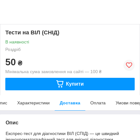
Тести на ВІЛ (СНІД)
В наявності
Роздріб
50
₴
Мінімальна сума замовлення на сайті — 100 ₴
Купити
пис
Характеристики
Доставка
Оплата
Умови пове
Опис
Експрес-тест для діагностики ВІЛ (СПІД) — це швидкий
імунохроматографічний тест для якісної діагностики