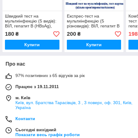
Швидкий тест на
Експрес-тест на
Комб
мультиінфекцію (5 видів):
мультиінфекцію (5
тест
ВІЛ, гепатит В (HBsAg),
різновидів): ВІЛ, гепатит В
гепа
гепатит B HBcAb, гепатит
(HBsAg), гепатит В
визн
180
200
198
₴
₴
С, силіліс, InTec Inc.
(HBcAb), гепатит С,
резу
сифіліс
кров
Купити
Купити
Про нас
97% позитивних з 65 відгуків за рік
Працює з 19.11.2011
м. Київ
Київ, вул. Братства Тарасівців, 3 , 3 поверх, оф. 301, Київ,
Україна
Контакти
Сьогодні вихідний
Показати весь графік роботи