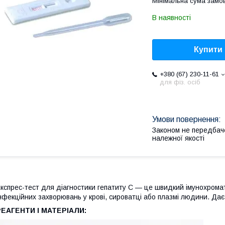
Мінімальна сума замов
В наявності
Купити
+380 (67) 230-11-61
для фіз. осіб
Законом не передбач
належної якості
кспрес-тест для діагностики гепатиту С — це швидкий імунохромат
нфекційних захворювань у крові, сироватці або плазмі людини. Дає
РЕАГЕНТИ І МАТЕРІАЛИ: