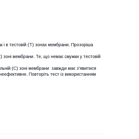
ак і в тестовій (Т) зонах мембрани. Прозоріша
) зоні мембрани. Те, що немає смужки у тестовій
льній (С) зоні мембрани завжди має з'явитися
неефективне. Повторіть тест із використанням