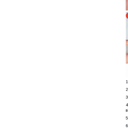
1
2
3
4
в
5
6