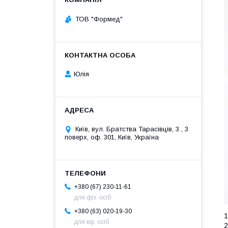
ТОВ "Формед"
Юлія
Київ, вул. Братства Тарасівців, 3 , 3
поверх, оф. 301, Київ, Україна
+380 (67) 230-11-61
для фіз. осіб
+380 (63) 020-19-30
1
для юр. осіб
2