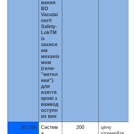
вання
BD
Vacutai
ner®
Safety-
LokTM
із
захисн
им
механіз
мом
(гили-
"метел
ики")
для
взяття
крові з
важкод
оступн
их вен
367288
Систем
200
ц
ену
а
уточнюйте