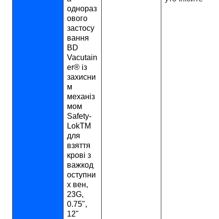
однораз
ового
застосу
вання
BD
Vacutain
er® із
захисни
м
механіз
мом
Safety-
LokTM
для
взяття
крові з
важкод
оступни
х вен,
23G,
0.75",
12"