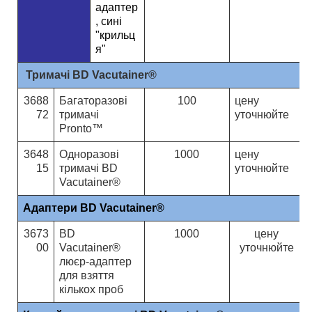
адаптер
, сині
"крильц
я"
Тримачі BD Vacutainer®
3688
Багаторазові
100
ц
ену
72
тримачі
уточнюйте
Pronto™
3648
Одноразові
1000
ц
ену
15
тримачі BD
уточнюйте
Vacutainer®
Адаптери BD Vacutainer®
3673
BD
1000
ц
ену
00
Vacutainer®
уточнюйте
люєр-адаптер
для взяття
кількох проб