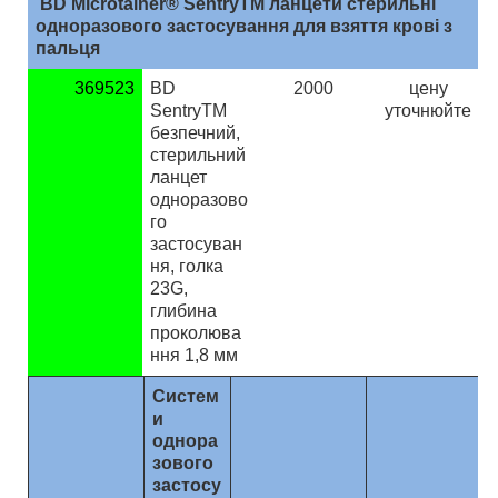
BD Microtainer® SentryTM ланцети стерильні
одноразового застосування для взяття крові з
пальця
369523
BD
2000
ц
ену
SentryTM
уточнюйте
безпечний,
стерильний
ланцет
одноразово
го
застосуван
ня, голка
23G,
глибина
проколюва
ння 1,8 мм
Систем
и
однора
зового
застосу