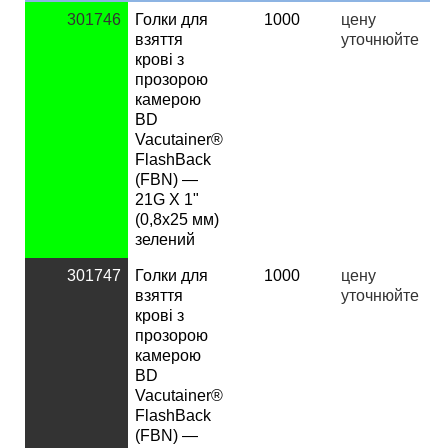
301746
Голки для
1000
ц
ену
взяття
уточнюйте
крові з
прозорою
камерою
BD
Vacutainer®
FlashBack
(FBN) —
21G X 1"
(0,8х25 мм)
зелений
301747
Голки для
1000
ц
ену
взяття
уточнюйте
крові з
прозорою
камерою
BD
Vacutainer®
FlashBack
(FBN) —