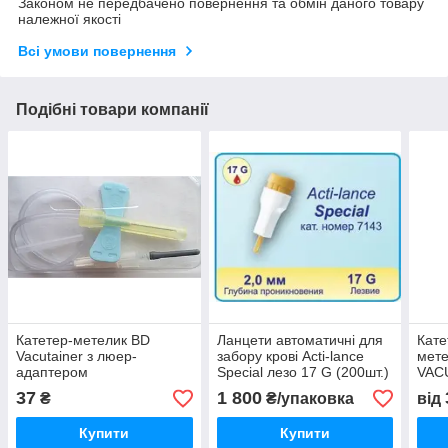
Законом не передбачено повернення та обмін даного товару
належної якості
Всі умови повернення
Подібні товари компанії
Катетер-метелик BD
Ланцети автоматичні для
Кате
Vacutainer з люер-
забору крові Acti-lance
мете
адаптером
Special лезо 17 G (200шт.)
VAC
ваку
37
1 800
₴
₴/упаковка
від
Grei
Купити
Купити