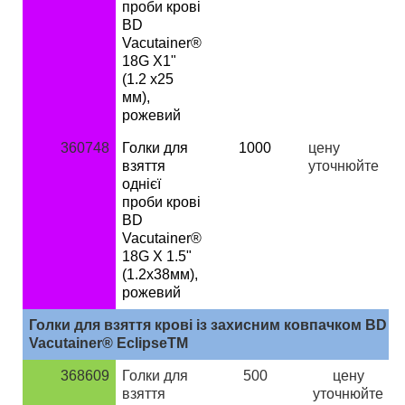
проби крові
BD
Vacutainer®
18G X1"
(1.2 х25
мм),
рожевий
360748
Голки для
1000
ц
ену
взяття
уточнюйте
однієї
проби крові
BD
Vacutainer®
18G X 1.5"
(1.2х38мм),
рожевий
Голки для взяття крові із захисним ковпачком BD
Vacutainer® EclipseTM
368609
Голки для
500
ц
ену
взяття
уточнюйте