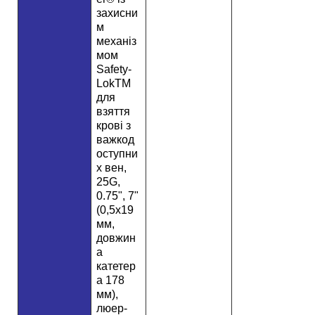
захисни
м
механіз
мом
Safety-
LokTM
для
взяття
крові з
важкод
оступни
х вен,
25G,
0.75", 7"
(0,5х19
мм,
довжин
а
катетер
а 178
мм),
люер-