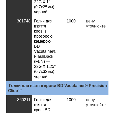
22G X 1"
(0,7х25мм)
чорний
301748
Голки для
1000
ц
ену
взяття
уточнюйте
крові з
прозорою
камерою
BD
Vacutainer®
FlashBack
(FBN) —
22G X 1.25"
(0,7х32мм)
чорний
Голки
для
взяття
крови
BD Vacutainer® Precision-
Glide™
360211
Голки для
1000
ц
ену
взяття
уточнюйте
крові BD