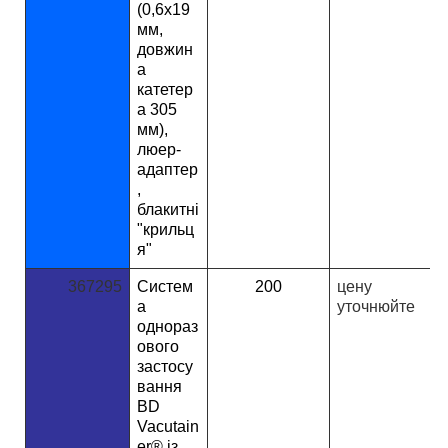
(0,6х19
мм,
довжин
а
катетер
а 305
мм),
люер-
адаптер
,
блакитні
"крильц
я"
367295
Систем
200
ц
ену
а
уточнюйте
однораз
ового
застосу
вання
BD
Vacutain
er® із