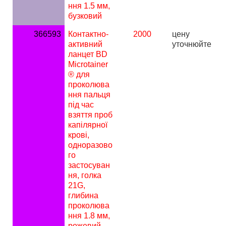
ння 1.5 мм,
бузковий
366593
Контактно-
2000
ц
ену
активний
уточнюйте
ланцет BD
Microtainer
® для
проколюва
ння пальця
під час
взяття проб
капілярної
крові,
одноразово
го
застосуван
ня, голка
21G,
глибина
проколюва
ння 1.8 мм,
рожевий