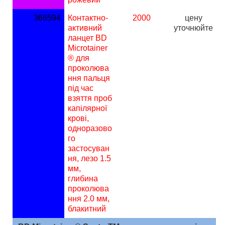
366594
Контактно-
2000
ц
ену
активний
уточнюйте
ланцет BD
Microtainer
® для
проколюва
ння пальця
під час
взяття проб
капілярної
крові,
одноразово
го
застосуван
ня, лезо 1.5
мм,
глибина
проколюва
ння 2.0 мм,
блакитний