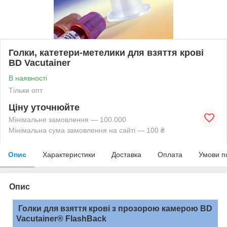
Голки, катетери-метелики для взяття крові
BD Vacutainer
В наявності
Тільки опт
Ціну уточнюйте
Мінімальне замовлення — 100.000
Мінімальна сума замовлення на сайті — 100 ₴
Опис
Характеристики
Доставка
Оплата
Умови п
Опис
Голки для взяття крові з прозорою камерою BD
Vacutainer® FlashВack