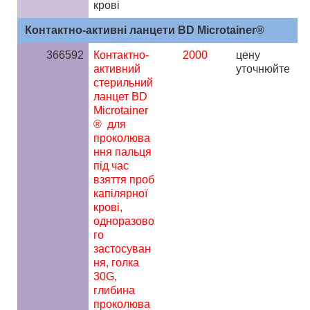
крові
Контактно-активні ланцети BD Microtainer®
366592
Контактно-
2000
ц
ену
активний
уточнюйте
стерильний
ланцет BD
Microtainer
®
для
проколюва
ння пальця
під час
взяття проб
капілярної
крові,
одноразово
го
застосуван
ня, голка
30G,
глибина
проколюва