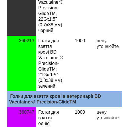
Vacutainer®
Precision-
GlideTM,
22Gx1.5"
(0,7х38 мм)
чорний
360213
Голки для
1000
ц
ену
взяття
уточнюйте
крові BD
Vacutainer®
Precision-
GlideTM,
21Gx 1.5"
(0,8х38 мм)
зелений
Голки для взяття крові в ветеринарії BD
Vacutainer® Precision-GlideTM
360747
Голки для
1000
ц
ену
взяття
уточнюйте
однієї