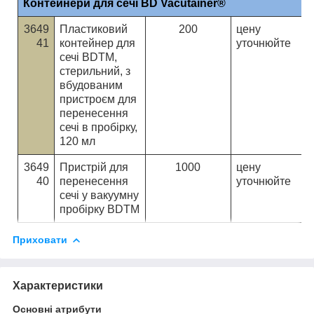
Контейнери для сечі BD Vacutainer®
3649
Пластиковий
200
ц
ену
41
контейнер для
уточнюйте
сечі BDTM,
стерильний, з
вбудованим
пристроєм для
перенесення
сечі в пробірку,
120 мл
3649
Пристрій для
1000
ц
ену
40
перенесення
уточнюйте
сечі у вакуумну
пробірку BDTM
Приховати
Характеристики
Основні атрибути