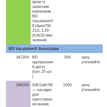
крові із
захисним
ковпачком
BD
Vacutainer®
EclipseTM,
21G, 1.25"
(0,8х32 мм)
зелений
BD Vacutainer® Аксесуари
367204
BD
500
ц
ену
одноразови
уточнюйте
й джгут
(пач. 25 шт.
)
366005
Diff-SafeTM
1000
ц
ену
— насадка
уточнюйте
для
приготуван
ня мазків