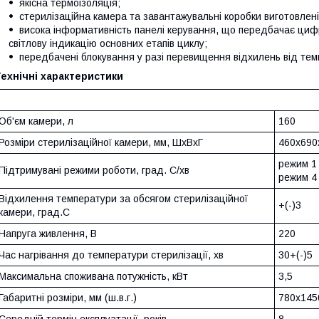
якісна термоізоляція;
стерилізаційна камера та завантажувальні коробки виготовлені 
висока інформативність панелі керування, що передбачає цифр
світлову індикацію основних етапів циклу;
передбачені блокування у разі перевищення відхилень від тем
ехнічні характеристики
Об'єм камери, л
160
Розміри стерилізаційної камери, мм, ШхВхГ
460х690
режим 1 
Підтримувані режими роботи, град. С/хв
режим 4 
Відхилення температури за обсягом стерилізаційної
+(-)3
камери, град.С
Напруга живлення, В
220
Час нагрівання до температури стерилізації, хв
30+(-)5
Максимальна споживана потужність, кВт
3,5
Габаритні розміри, мм (ш.в.г.)
780х145