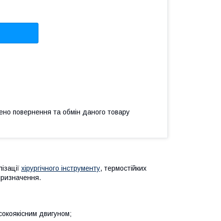
ено повернення та обмін даного товару
ізації
хірургічного інструменту
, термостійких
 призначення.
сокоякісним двигуном;