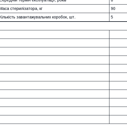
Середній термін експлуатації, років
8
Маса стерилізатора, кг
90
Кількість завантажувальних коробок, шт.
5