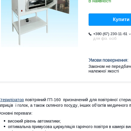
В наявності
Купити
+380 (67) 230-11-61
для фіз. осіб
Законом не передбач
належної якості
терилізатор
повітряний ГП-160 призначений для повітряної стерил
приців і голок, а також скляного посуду, інших об'єктів медичного
сновні переваги:
високий рівень автоматики;
оптимальна примусова циркуляція гарячого повітря в камері ви