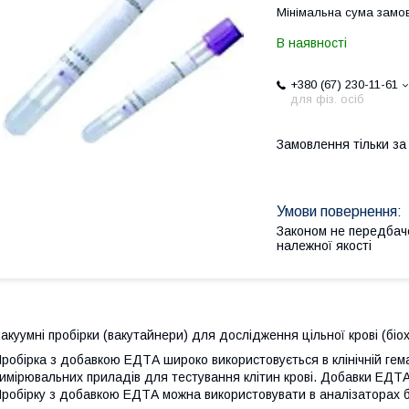
Мінімальна сума замов
В наявності
+380 (67) 230-11-61
для фіз. осіб
Замовлення тільки з
Законом не передбач
належної якості
акуумні пробірки (вакутайнери) для дослідження цільної крові (біохі
робірка з добавкою ЕДТА широко використовується в клінічній гема
имірювальних приладів для тестування клітин крові. Добавки ЕДТ
робірку з добавкою ЕДТА можна використовувати в аналізаторах б