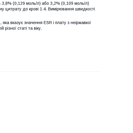
 3,8% (0,129 моль/л) або 3,2% (0,109 моль/л)
ну цитрату до крові 1:4. Вимірювання швидкості
яка вказує значення ESR і плату з неіржавкої
різної статі та віку.