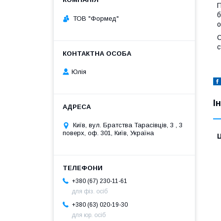
П
б
ТОВ "Формед"
о
С
с
Юлія
І
Київ, вул. Братства Тарасівців, 3 , 3
поверх, оф. 301, Київ, Україна
Ц
+380 (67) 230-11-61
для фіз. осіб
+380 (63) 020-19-30
для юр. осіб