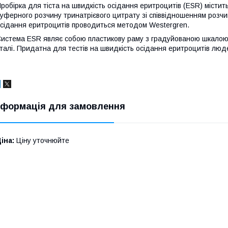
робірка для тіста на швидкість осідання еритроцитів (ESR) містить
уферного розчину тринатрієвого цитрату зі співвідношенням розчи
сідання еритроцитів проводиться методом Westergren.
истема ESR являє собою пластикову раму з градуйованою шкалою, 
талі. Придатна для тестів на швидкість осідання еритроцитів людей 
нформація для замовлення
іна:
Ціну уточнюйте