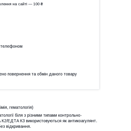
лення на сайті — 100 ₴
а телефоном
ено повернення та обмін даного товару
мія, гематологія)
тології біля з різними типами контрольно-
А К2/ЕДТА К3 використовуються як антикоагулянт.
ез відкривання.