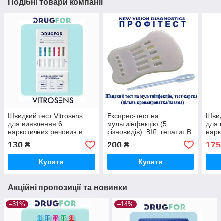
Подібні товари компанії
Швидкий тест Vitrosens
Експрес-тест на
Швид
для виявлення 6
мультиінфекцію (5
для 
наркотичних речовин в
різновидів): ВІЛ, гепатит В
нарк
сечі
(HBsAg), гепатит В
сечі
130
200
175
₴
₴
(HBcAb), гепатит С,
сифіліс
Купити
Купити
Акційні пропозиції та новинки
–31%
–14%