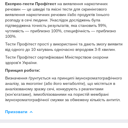
Експрес-тести Профітест
на виявлення наркотичних
речовин — це швидкі та якісні тести для скринінгового
виявлення наркотичних речовин і/або продуктів їхнього
розпаду в сечі людини. Унаслідок досліджень була
підтверджена точність результатів, яка становить 99%,
чутливість — приблизно 100%, специфічність — приблизно
100%.
Тести Профітест прості у використанні та дають змогу виявити
від одного до 10 катувань одночасно впродовж 3-8 хвилин.
Тести Профітест сертифіковані Міністерством охорони
здоров'я України.
Принцип роботи:
Визначення ґрунтується на принципі імунохроматографічного
аналізу, за якогопінг (або його метаболіти), що містяться в
аналізованому зразку сечі, конкурують з реагентами
(кон'югатами), іммобілізованими на пористій мембрані
імунохроматографічної смужки за обмежену кількість антитіл.
Приховати