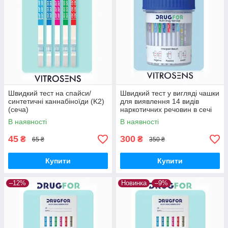
Швидкий тест на спайси/
Швидкий тест у вигляді чашки
синтетичні каннабіноїди (K2)
для виявлення 14 видів
(сеча)
наркотичних речовин в сечі
В наявності
В наявності
45
300
₴
₴
65 ₴
350 ₴
Купити
Купити
–12%
Новинка
–9%