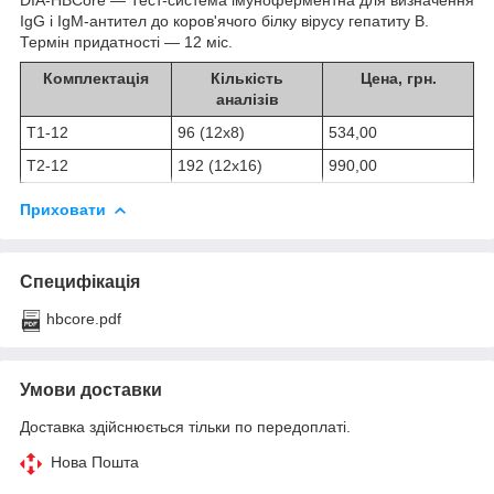
ІgG і IgM-антител до коров'ячого білку вірусу гепатиту В.
Термін придатності — 12 міс.
Комплектація
Кількість
Цена, грн.
аналізів
Т1-12
96 (12х8)
534,00
Т2-12
192 (12х16)
990,00
Приховати
Специфікація
hbcore.pdf
Умови доставки
Доставка здійснюється тільки по передоплаті.
Нова Пошта