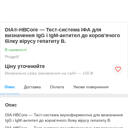
DІА®-НВСore — Тест-система ІФА для
визначення ІgG і IgM-антител до коров'ячого
білку вірусу гепатиту В.
В наявності
Роздріб
Ціну уточнюйте
Мінімальна сума замовлення на сайті — 100 ₴
Опис
Доставка
Оплата
Умови повернення
Опис
DІА-НВСore — Тест-система імуноферментна для визначення
ІgG і IgM-антител до коров'ячого білку вірусу гепатиту В.
DІА-НВСore — Тест-система імуноферментна для визначення