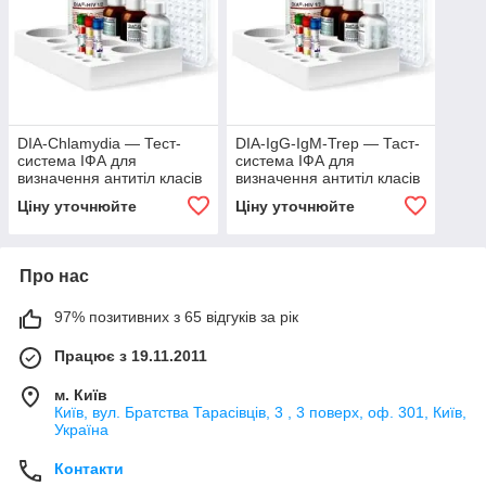
DІА-Chlamydia — Тест-
DIA-IgG-IgM-Trep — Таст-
система ІФА для
система ІФА для
визначення антитіл класів
визначення антитіл класів
IgG і IgA до Chlamydia
IgG і IgM до Treponema
Ціну уточнюйте
Ціну уточнюйте
tracchomatis.
pallidum.
Про нас
97% позитивних з 65 відгуків за рік
Працює з 19.11.2011
м. Київ
Київ, вул. Братства Тарасівців, 3 , 3 поверх, оф. 301, Київ,
Україна
Контакти