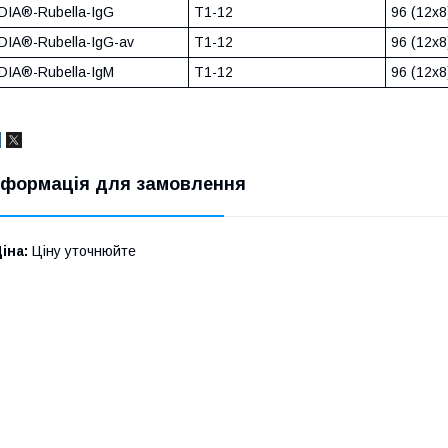
DIA®-Rubella-IgG
Т1-12
96 (12х8
DIA®-Rubella-IgG-av
Т1-12
96 (12х8
DIA®-Rubella-IgМ
Т1-12
96 (12х8
нформація для замовлення
іна:
Ціну уточнюйте