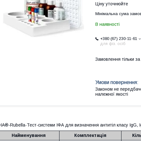
Ціну уточнюйте
Мінімальна сума замов
В наявності
+380 (67) 230-11-61
для фіз. осіб
Замовлення тільки з
Законом не передбач
належної якості
IA®-Rubella-Тест-системи ІФА для визначення антитіл класу IgG, Ig
Найменування
Комплектація
Кіл