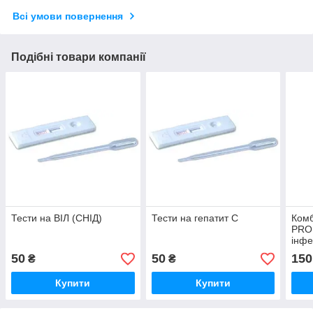
Всі умови повернення
Подібні товари компанії
Тести на ВІЛ (СНІД)
Тести на гепатит С
Комб
PRO
інфе
В (H
50
50
150
₴
₴
(HBc
сифі
Купити
Купити