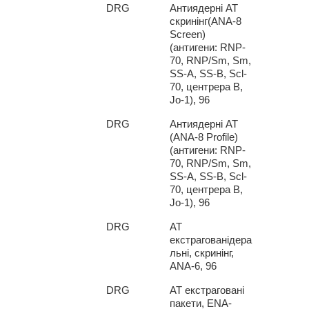
2*
DRG
Антиядерні
АТ
скринінг
(ANA-8
Screen)
(
антигени
: RNP-
70, RNP/Sm, Sm,
SS-A, SS-B, Scl-
70,
центрера
B,
Jo-1), 96
3*
DRG
Антиядерні
АТ
(ANA-8 Profile)
(
антигени
: RNP-
70, RNP/Sm, Sm,
SS-A, SS-B, Scl-
70,
центрера
B,
Jo-1), 96
1
*
DRG
АТ
екстрагованідера
льні, скринінг,
ANA
-6, 96
2
*
DRG
АТ екстраговані
пакети,
ENA
-