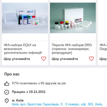
ІФА-набори EQUI на
Перелік ІФА наборів DRG
ІФА
визначення
(гормони, онкомаркери,
Diag
урогенітальних інфекцій
репродукція)
(Еквітестлаб, Україна)
Ціну уточнюйте
Ціну уточнюйте
Цін
Про нас
97% позитивних з 65 відгуків за рік
Працює з 19.11.2011
м. Київ
Київ, вул. Братства Тарасівців, 3 , 3 поверх, оф. 301, Київ,