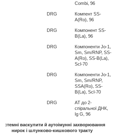
Combi
, 96
3*
DRG
К
омпент
SS
-
A
(Ro), 96
3*
DRG
Компонент
SS
-
В(La), 96
1*
DRG
Компоненти
Jo-1,
Sm, Sm/RNP, SS-
A(Ro), SS-B(La),
Scl-70
2*
DRG
Компоненти
Jo
-1,
Sm
,
Sm
/
RNP
,
SSA
(
Ro
),
SS
-
B
(
La
),
Scl
-70
4*
DRG
АТ до 2-
спіральної ДНК,
Ig
G
, 96
Системні васкулити й аутоімунні захворювання
нирок і шлунково-кишкового тракту