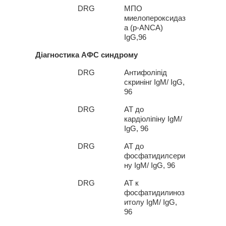
6*
DRG
МПО
миелопероксидаз
а (
p
-
ANCA
)
IgG
,96
Діагностика АФС синдрому
1*
DRG
Антифоліпід
скринінг
Ig
М/
IgG
,
96
7*
DRG
АТ до
кардіоліпіну
Ig
М/
IgG
, 96
2*
DRG
АТ до
фосфатидилсери
ну
Ig
М/
IgG
, 96
3*
DRG
АТ к
фосфатидилиноз
итолу
Ig
М/
IgG
,
96