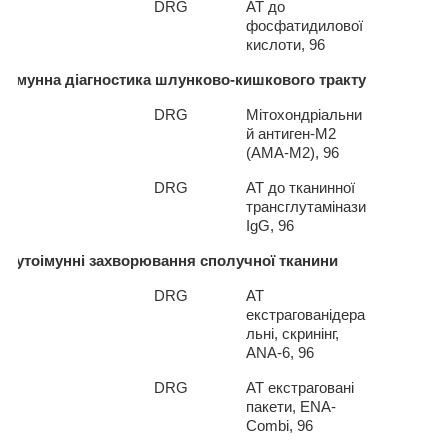
4*
DRG
АТ до
фосфатидилової
кислоти, 96
тоімунна діагностика шлунково-кишкового тракту
4*
DRG
Мітохондріальни
й антиген-М2
(АМА-М2), 96
2*
DRG
АТ до тканинної
трансглутамінази
IgG
, 96
Аутоімунні захворювання
сполучної тканини
1
*
DRG
АТ
екстрагованідера
льні, скринінг,
ANA
-6, 96
2
*
DRG
АТ екстраговані
пакети,
ENA
-
Combi
, 96