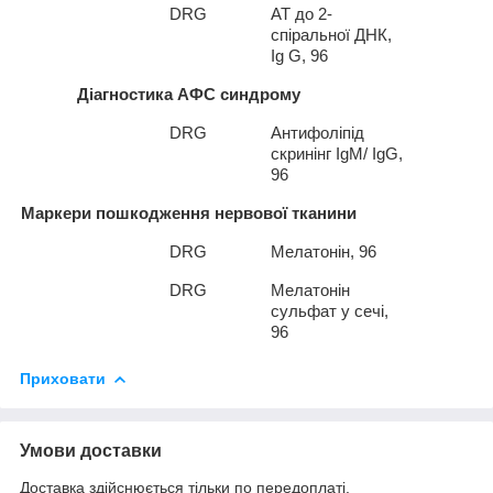
4*
DRG
АТ до 2-
спіральної ДНК,
Ig
G
, 96
Діагностика АФС синдрому
1*
DRG
Антифоліпід
скринінг
Ig
М/
IgG
,
96
Маркери пошкодження нервової тканини
1*
DRG
Мелатонін, 96
2*
DRG
Мелатонін
сульфат у сечі,
96
Приховати
Умови доставки
Доставка здійснюється тільки по передоплаті.