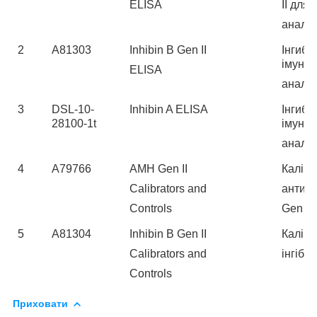
ELISA
II для
анали
2
A81303
Inhibin B Gen II
Інгиби
імуно
ELISA
анали
3
DSL-10-
Inhibin A ELISA
Інгиби
28100-1t
імуно
анали
4
A79766
AMH Gen II
Калібр
Calibrators and
антим
Controls
Gen II
5
A81304
Inhibin B Gen II
Калібр
Calibrators and
інгібін
Controls
Приховати