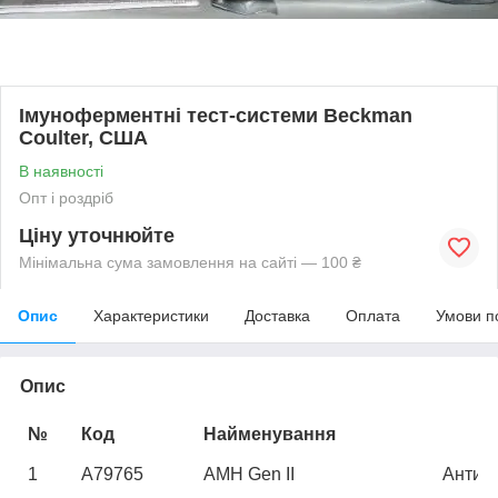
Імуноферментні тест-системи Beckman
Coulter, США
В наявності
Опт і роздріб
Ціну уточнюйте
Мінімальна сума замовлення на сайті — 100 ₴
Опис
Характеристики
Доставка
Оплата
Умови п
Опис
№
Код
Найменування
1
A79765
AMH Gen II
Антим