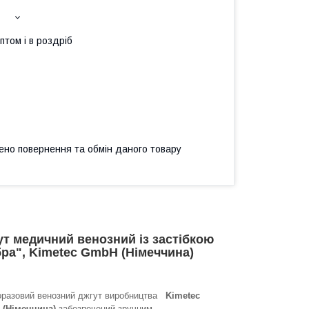
птом і в роздріб
ено повернення та обмін даного товару
т медичний венозний із застібкою
ра", Kimetec GmbH (Німеччина)
оразовий венозний джгут виробництва
Kimetec
(Німеччина)
забезпечений зручним