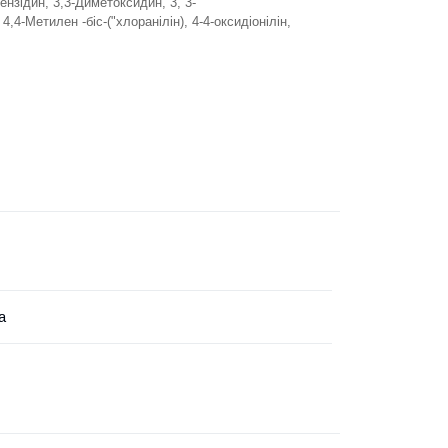
ензідин, 3,3-Диметоксидин, 3, 3-
,4-Метилен -біс-("хлоранілін), 4-4-оксидіонілін,
а