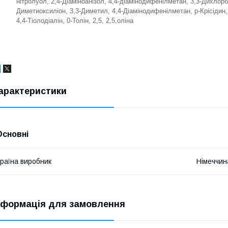
нітролуол, 2,4-Діаміноанізол, 4,4-діамінодифенілметан, 3,3-Дихлорб
Диметиоксиліон, 3,3-Диметил, 4,4-Діамінодифенілметан, р-Крісідин, 4
4,4-Тіолодіалін, 0-Толін, 2,5, 2,5,оліна
арактеристики
Основні
раїна виробник
Німеччин
нформація для замовлення