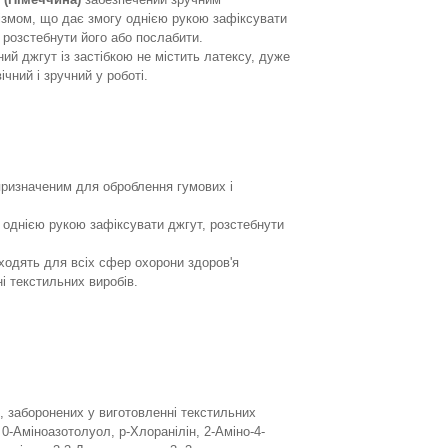
ізмом, що дає змогу однією рукою зафіксувати
 розстебнути його або послабити.
ий джгут із застібкою не містить латексу, дуже
ічний і зручний у роботі.
призначеним для оброблення гумових і
 однією рукою зафіксувати джгут, розстебнути
дходять для всіх сфер охорони здоров'я
і текстильних виробів.
, заборонених у виготовленні текстильних
 0-Аміноазотолуол, р-Хлоранілін, 2-Аміно-4-