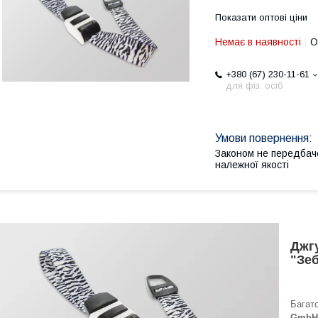
Показати оптові ціни
Немає в наявності
О
+380 (67) 230-11-61
для фіз. осіб
Законом не передбач
належної якості
Джгу
"Зеб
Багат
GmbH 