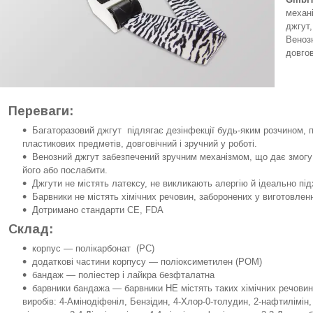
механ
джгут,
Венозн
довгов
Переваги:
Багаторазовий джгут підлягає дезінфекції будь-яким розчином, 
пластикових предметів, довговічний і зручний у роботі.
Венозний джгут забезпечений зручним механізмом, що дає змогу
його або послабити.
Джгути не містять латексу, не викликають алергію й ідеально пі
Барвники не містять хімічних речовин, заборонених у виготовленн
Дотримано стандарти CE, FDA
Склад:
корпус — полікарбонат (PC)
додаткові частини корпусу — поліоксиметилен (POM)
бандаж — поліестер і лайкра безфталатна
барвники бандажа — барвники НЕ містять таких хімічних речовин
виробів: 4-Амінодіфеніл, Бензідин, 4-Хлор-0-толудин, 2-нафтилімін,