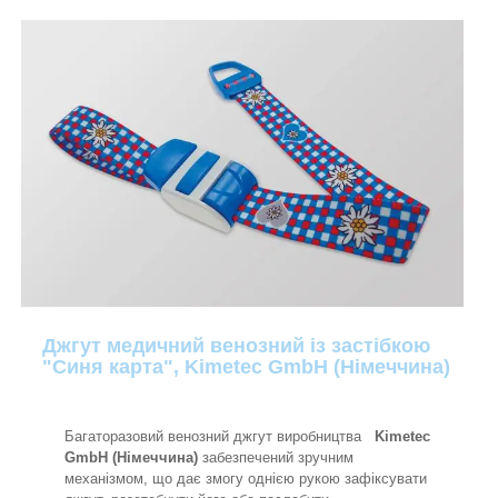
Джгут медичний венозний із застібкою
"Синя карта", Kimetec GmbH (Німеччина)
Багаторазовий венозний джгут виробництва
Kimetec
GmbH (Німеччина)
забезпечений зручним
механізмом, що дає змогу однією рукою зафіксувати