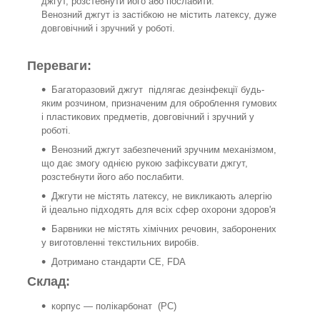
джгут, розстебнути його або послабити.
Венозний джгут із застібкою не містить латексу, дуже
довговічний і зручний у роботі.
Переваги:
Багаторазовий джгут підлягає дезінфекції будь-
яким розчином, призначеним для оброблення гумових
і пластикових предметів, довговічний і зручний у
роботі.
Венозний джгут забезпечений зручним механізмом,
що дає змогу однією рукою зафіксувати джгут,
розстебнути його або послабити.
Джгути не містять латексу, не викликають алергію
й ідеально підходять для всіх сфер охорони здоров'я
Барвники не містять хімічних речовин, заборонених
у виготовленні текстильних виробів.
Дотримано стандарти CE, FDA
Склад:
корпус — полікарбонат (PC)