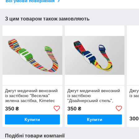
Всі умови повернення
З цим товаром також замовляють
Джгут медичний венозний
Джгут медичний венозний
Джгу
із застібкою "Веселка"
із застібкою
із з
зелена застібка, Kimetec
"Дізайнерський стиль",
GmbH (Німеччина)
Kimetec GmbH
350
350
₴
₴
(Німеччина)
300
Купити
Купити
Подібні товари компанії