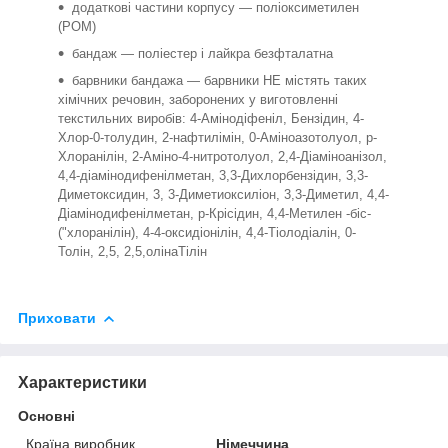
додаткові частини корпусу — поліоксиметилен
(POM)
бандаж — поліестер і лайкра безфталатна
барвники бандажа — барвники НЕ містять таких
хімічних речовин, заборонених у виготовленні
текстильних виробів: 4-Амінодіфеніл, Бензідин, 4-
Хлор-0-толудин, 2-нафтилімін, 0-Аміноазотолуол, р-
Хлоранілін, 2-Аміно-4-нитротолуол, 2,4-Діаміноанізол,
4,4-діамінодифенілметан, 3,3-Дихлорбензідин, 3,3-
Диметоксидин, 3, 3-Диметиоксиліон, 3,3-Диметил, 4,4-
Діамінодифенілметан, р-Крісідин, 4,4-Метилен -біс-
("хлоранілін), 4-4-оксидіонілін, 4,4-Тіолодіалін, 0-
Толін, 2,5, 2,5,олінаТілін
Приховати
Характеристики
Основні
Країна виробник
Німеччина