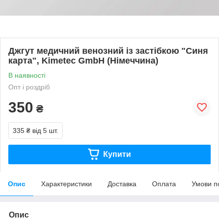
Джгут медичний венозний із застібкою "Синя
карта", Kimetec GmbH (Німеччина)
В наявності
Опт і роздріб
350
₴
335 ₴
від 5 шт.
Купити
Опис
Характеристики
Доставка
Оплата
Умови п
Опис