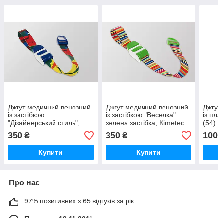
Джгут медичний венозний
Джгут медичний венозний
Джгу
із застібкою
із застібкою "Веселка"
із п
"Дізайнерський стиль",
зелена застібка, Kimetec
(54)
Kimetec GmbH
GmbH (Німеччина)
350
350
100
₴
₴
(Німеччина)
Купити
Купити
Про нас
97% позитивних з 65 відгуків за рік