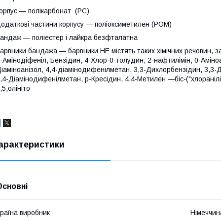
орпус — полікарбонат (PC)
одаткові частини корпусу — поліоксиметилен (POM)
андаж — поліестер і лайкра безфталатна
арвники бандажа — барвники НЕ містять таких хімічних речовин, з
-Амінодіфеніл, Бензідин, 4-Хлор-0-толудин, 2-нафтилімін, 0-Аміноа
іаміноанізол, 4,4-діамінодифенілметан, 3,3-Дихлорбензідин, 3,3-
,4-Діамінодифенілметан, р-Кресідин, 4,4-Метилен —біс-("хлоранілін),
,5,олініто
арактеристики
Основні
раїна виробник
Німеччин