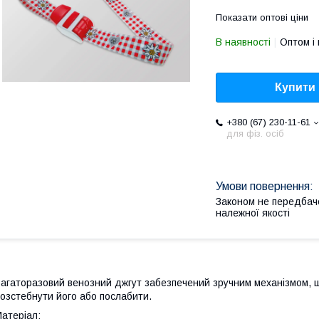
Показати оптові ціни
В наявності
Оптом і 
Купити
+380 (67) 230-11-61
для фіз. осіб
Законом не передбач
належної якості
агаторазовий венозний джгут забезпечений зручним механізмом, щ
озстебнути його або послабити.
атеріал: