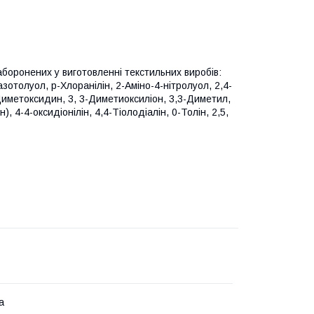
аборонених у виготовленні текстильних виробів:
зотолуол, р-Хлоранілін, 2-Аміно-4-нітролуол, 2,4-
Диметоксидин, 3, 3-Диметиоксиліон, 3,3-Диметил,
 4-4-оксидіонілін, 4,4-Тіолодіалін, 0-Толін, 2,5,
а