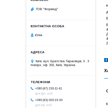
к
ТОВ "Формед"
д
б
б
4
Д
Юлія
4
2
Київ, вул. Братства Тарасівців, 3 , 3
поверх, оф. 301, Київ, Україна
Х
+380 (67) 230-11-61
для фіз. осіб
+380 (63) 020-19-30
К
для юр. осіб