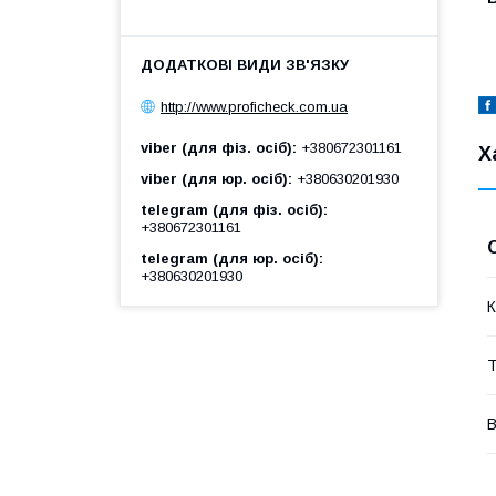
http://www.proficheck.com.ua
viber (для фіз. осіб)
+380672301161
Х
viber (для юр. осіб)
+380630201930
telegram (для фіз. осіб)
+380672301161
telegram (для юр. осіб)
+380630201930
К
Т
В