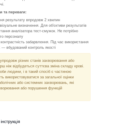
чі.
и та переваги:
ня результату впродовж 2 хвилин
ізуальне визначення. Для об'єктиви результатів
тання аналізатора тест-смужок. Не потрібно
ого персоналу
і контрастність забарвлення. Під час використання
к — вбудований контроль якості
 упродовж різних станів захворювання або
ерш ніж відбудеться суттєва зміна складу крові.
оби людини, і в такий спосіб є частиною
ть використовуватися за загальної оцінки
таболічних або системних захворювань, які
ахворювання або порушення функцій
інструкція