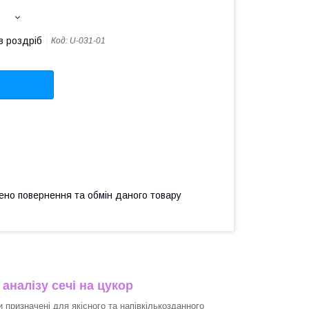
в роздріб
Код:
U-031-01
ено повернення та обмін даного товару
аналізу сечі на цукор
и призначені для якісного та напівкількозданного