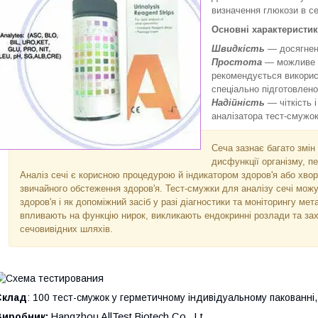
визначення глюкози в се
Основні характеристик
Швидкість
— досягнен
Простота
— можливе в
рекомендується викорис
спеціально підготовлен
Надійність
— чіткість 
аналізатора тест-смужо
Сеча зазнає багато змін
дисфункції організму, п
Аналіз сечі є корисною процедурою й індикатором здоров'я або хвор
звичайного обстеження здоров'я. Тест-смужки для аналізу сечі можу
здоров'я і як допоміжний засіб у разі діагностики та моніторингу ме
впливають на функцію нирок, викликають ендокринні розлади та з
сечовивідних шляхів.
Склад
:
100 тест-смужок у герметичному індивідуальному пакованні, 
Виробник:
Hangzhou AllTest Biotech Co., Lt