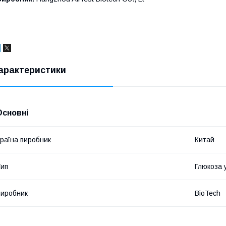
арактеристики
Основні
раїна виробник
Китай
ип
Глюкоза у
иробник
BioTech