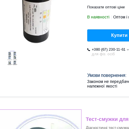
Показати оптові ціни
В наявності
Оптом і 
Купити
+380 (67) 230-11-61
для фіз. осіб
Законом не передбач
належної якості
Тест-смужки для 
Діагностичні тест-смужк