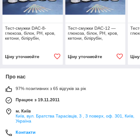
Тест-смужки DAC-8-
Тест-смужки DAC-12 —
Тес
глюкоза, білок, РН, кров,
глюкоза, білок, РН, кров,
глюк
кетони, білірубін,
кетони, білірубін,
уробіліноген, нітрити (100
уробіліноген, нітрити,
шт.)
удель. вага, лейкоцит
Ціну уточнюйте
Ціну уточнюйте
Цін
Про нас
97% позитивних з 65 відгуків за рік
Працює з 19.11.2011
м. Київ
Київ, вул. Братства Тарасівців, 3 , 3 поверх, оф. 301, Київ,
Україна
Контакти