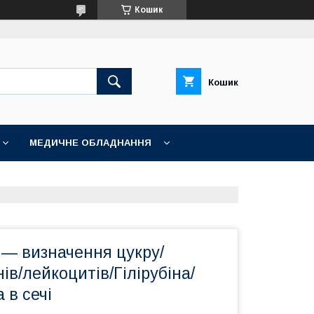
Кошик
Кошик
МЕДИЧНЕ ОБЛАДНАННЯ
 — визначення цукру/
ів/лейкоцитів/Гілірубіна/
 в сечі