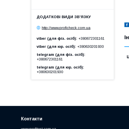
http://www.proficheck.com.ua
І
viber (для фіз. осіб)
+380672301161
viber (для юр. осіб)
+380630201930
telegram (для фіз. осіб)
Ц
+380672301161
telegram (для юр. осіб)
+380630201930
Контакти
www.profitest.com.ua