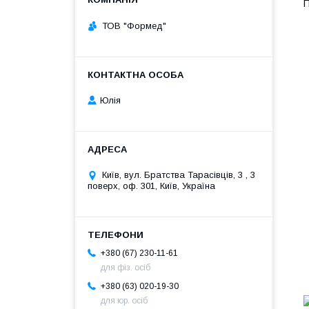
П
ТОВ "Формед"
Юлія
Київ, вул. Братства Тарасівців, 3 , 3
поверх, оф. 301, Київ, Україна
+380 (67) 230-11-61
для фіз. осіб
+380 (63) 020-19-30
для юр. осіб