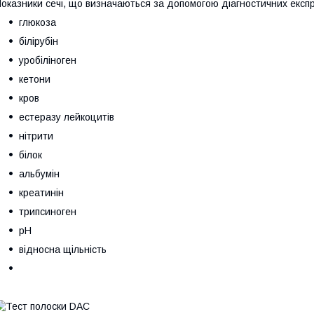
оказники сечі, що визначаються за допомогою діагностичних експр
глюкоза
білірубін
уробіліноген
кетони
кров
естеразу лейкоцитів
нітрити
білок
альбумін
креатинін
трипсиноген
рН
відносна щільність