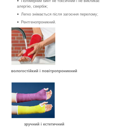
Полімерний бинт не токсичний і не викликає
алергію, свербіж;
Легко знімається після загоєння перелому;
Рентгенопроникний.
вологостійкий і повітропроникний
зручний і естетичний