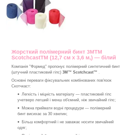
Жорсткий полімерний бинт 3MTM
ScotchcastTM (12,7 см х 3,6 м,) — білий
Компанія "Формед" пропонує полімерний синтетичний бинт
(штучний пластиковий гіпс)
3M™ Scotchcast™
.
Основні переваги фіксувальних комбінованих пов'язок
Скотчкаст:
Легкість і міцність матеріалу — пластиковий гіпс
учетверо легший і менш об'ємний, ніж звичайний гіпс;
Можна приймати водні процедури — полімерний
бинт висихає за 30 хвилин;
Більш комфортний і не заважає носити звичайний
одяг;