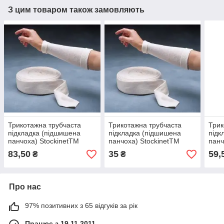
З цим товаром також замовляють
Трикотажна трубчаста
Трикотажна трубчаста
Трик
підкладка (підшишена
підкладка (підшишена
підк
панчоха) StockinetTM
панчоха) StockinetTM
панч
3MTM (15,2 см х 0,95 м)
3MTM (2,5 см х 0,95 м)
3MTM
83,50
35
59,
₴
₴
Про нас
97% позитивних з 65 відгуків за рік
Працює з 19.11.2011