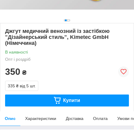
Джгут медичний венозний із застібкою
"Дізайнерський стиль", Kimetec GmbH
(Німеччина)
В наявності
Опт і роздріб
350
₴
335 ₴
від 5 шт.
Купити
Опис
Характеристики
Доставка
Оплата
Умови п