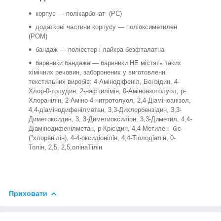
корпус — полікарбонат (PC)
додаткові частини корпусу — поліоксиметилен
(POM)
бандаж — поліестер і лайкра безфталатна
барвники бандажа — барвники НЕ містять таких
хімічних речовин, заборонених у виготовленні
текстильних виробів: 4-Амінодіфеніл, Бензідин, 4-
Хлор-0-толудин, 2-нафтилімін, 0-Аміноазотолуол, р-
Хлоранілін, 2-Аміно-4-нитротолуол, 2,4-Діаміноанізол,
4,4-діамінодифенілметан, 3,3-Дихлорбензідин, 3,3-
Диметоксидин, 3, 3-Диметиоксиліон, 3,3-Диметил, 4,4-
Діамінодифенілметан, р-Крісідин, 4,4-Метилен -біс-
("хлоранілін), 4-4-оксидіонілін, 4,4-Тіолодіалін, 0-
Толін, 2,5, 2,5,олінаТілін
Приховати