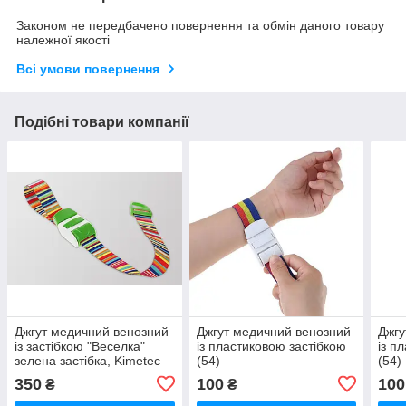
Законом не передбачено повернення та обмін даного товару
належної якості
Всі умови повернення
Подібні товари компанії
Джгут медичний венозний
Джгут медичний венозний
Джгу
із застібкою "Веселка"
із пластиковою застібкою
із п
зелена застібка, Kimetec
(54)
(54)
GmbH (Німеччина)
350
100
100
₴
₴