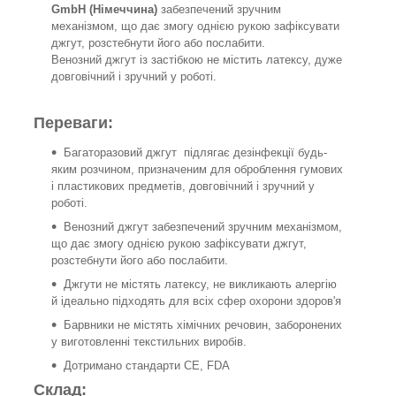
GmbH (Німеччина)
забезпечений зручним
механізмом, що дає змогу однією рукою зафіксувати
джгут, розстебнути його або послабити.
Венозний джгут із застібкою не містить латексу, дуже
довговічний і зручний у роботі.
Переваги:
Багаторазовий джгут підлягає дезінфекції будь-
яким розчином, призначеним для оброблення гумових
і пластикових предметів, довговічний і зручний у
роботі.
Венозний джгут забезпечений зручним механізмом,
що дає змогу однією рукою зафіксувати джгут,
розстебнути його або послабити.
Джгути не містять латексу, не викликають алергію
й ідеально підходять для всіх сфер охорони здоров'я
Барвники не містять хімічних речовин, заборонених
у виготовленні текстильних виробів.
Дотримано стандарти CE, FDA
Склад: