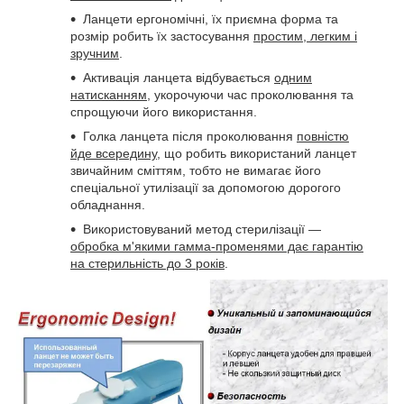
Ланцети ергономічні, їх приємна форма та
розмір робить їх застосування
простим, легким і
зручним
.
Активація ланцета відбувається
одним
натисканням
, укорочуючи час проколювання та
спрощуючи його використання.
Голка ланцета після проколювання
повністю
йде всередину
, що робить використаний ланцет
звичайним сміттям, тобто не вимагає його
спеціальної утилізації за допомогою дорогого
обладнання.
Використовуваний метод стерилізації —
обробка м'якими гамма-променями дає гарантію
на стерильність до 3 років
.