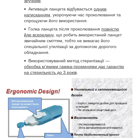
зручним
.
Активація ланцета відбувається
одним
натисканням
, укорочуючи час проколювання та
спрощуючи його використання.
Голка ланцета після проколювання
повністю
йде всередину
, що робить використаний ланцет
звичайним сміттям, тобто не вимагає його
спеціальної утилізації за допомогою дорогого
обладнання.
Використовуваний метод стерилізації —
обробка м'якими гамма-променями дає гарантію
на стерильність до 3 років
.