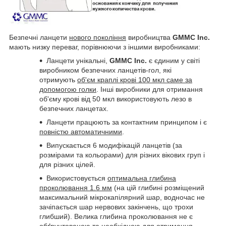
Безпечні ланцети
нового покоління
виробництва
GMMC Inc.
мають низку переваг, порівнюючи з іншими виробниками:
Ланцети унікальні,
GMMC Inc.
є єдиним у світі
виробником безпечних ланцетів-гол, які
отримують
об'єм краплі крові 100 мкл саме за
допомогою голки
. Інші виробники для отримання
об'єму крові від 50 мкл використовують лезо в
безпечних ланцетах.
Ланцети працюють за контактним принципом і є
повністю автоматичними
.
Випускається 6 модифікацій ланцетів (за
розмірами та кольорами) для різних вікових груп і
для різних цілей.
Використовується
оптимальна глибина
проколювання 1.6 мм
(на цій глибині розміщений
максимальний мікрокапілярний шар, водночас не
зачіпається шар нервових закінчень, що трохи
глибший). Велика глибина проколювання не є
обґрунтованою та необхідною для отримання