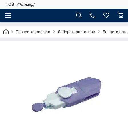
ТОВ "Формед"
Товари та послуги
Лабораторні товари
Ланцети авто