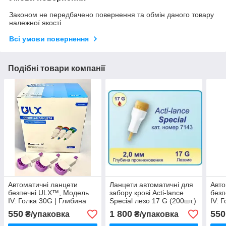
Законом не передбачено повернення та обмін даного товару
належної якості
Всі умови повернення
Подібні товари компанії
Автоматичні ланцети
Ланцети автоматичні для
Авто
безпечні ULX™, Модель
забору крові Acti-lance
безп
IV: Голка 30G | Глибина
Special лезо 17 G (200шт.)
IV: 
1.5 мм | Мікро потік крові
1.8 
550
1 800
550
₴/упаковка
₴/упаковка
(100 шт.)
кров