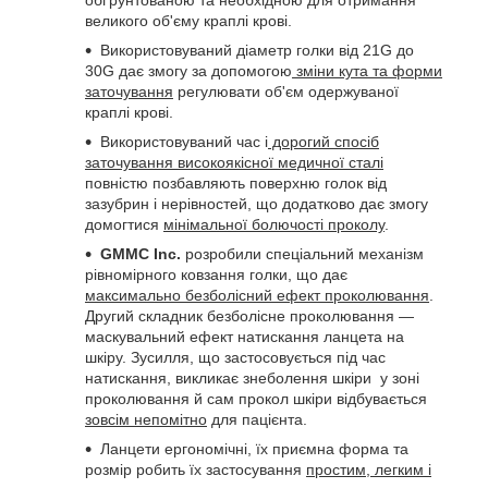
великого об'єму краплі крові.
Використовуваний діаметр голки від 21G до
30G дає змогу за допомогою
зміни кута та форми
заточування
регулювати об'єм одержуваної
краплі крові.
Використовуваний час і
дорогий спосіб
заточування високоякісної медичної сталі
повністю позбавляють поверхню голок від
зазубрин і нерівностей, що додатково дає змогу
домогтися
мінімальної болючості проколу
.
GMMC Inc.
розробили спеціальний механізм
рівномірного ковзання голки, що дає
максимально безболісний ефект проколювання
.
Другий складник безболісне проколювання —
маскувальний ефект натискання ланцета на
шкіру. Зусилля, що застосовується під час
натискання, викликає знеболення шкіри у зоні
проколювання й сам прокол шкіри відбувається
зовсім непомітно
для пацієнта.
Ланцети ергономічні, їх приємна форма та
розмір робить їх застосування
простим, легким і