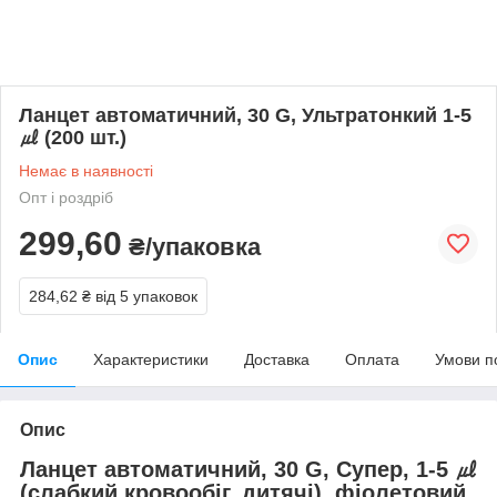
Ланцет автоматичний, 30 G, Ультратонкий 1-5
㎕ (200 шт.)
Немає в наявності
Опт і роздріб
299,60
₴/упаковка
284,62 ₴
від 5 упаковок
Опис
Характеристики
Доставка
Оплата
Умови п
Опис
Ланцет автоматичний, 30 G, Супер, 1-5 ㎕
(слабкий кровообіг, дитячі), фіолетовий