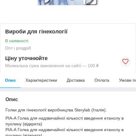
Вироби для гінекології
В наявності
Опт і роздріб
Ціну уточнюйте
Мінімальна сума замовлення на сайті — 100 ₴
Опис
Характеристики
Доставка
Оплата
Умови п
Опис
Голки для гінекології виробництва Sterylab (Італія).
РІА-А Голка для надзвичайної кількості введення етанолу в
пухлину (відкрита)
РІА-А Голка для надзвичайної кількості введення етанолу в
пухлину (відкрита)