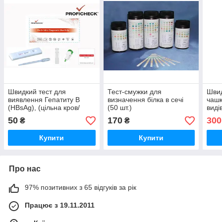
Швидкий тест для
Тест-смужки для
Швид
виявлення Гепатиту В
визначення білка в сечі
чашк
(HBsAg), (цільна кров/
(50 шт.)
виді
сироватка/плазма)
речо
50
170
300
₴
₴
Купити
Купити
Про нас
97% позитивних з 65 відгуків за рік
Працює з 19.11.2011