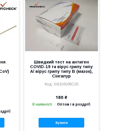
ння
Швидкий тест на антиген
COVID-19 та вірус грипу типу
CoV)
А/ вірус грипу типу В (мазок),
Сінгапур
GS110105C25
180 ₴
В наявності
Оптом і в роздріб
оздріб
Купити