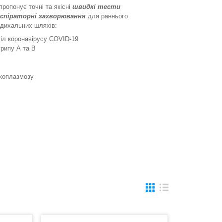
пропонує точні та якісні
швидкі тести
спіраторні захворювання
для раннього
 дихальних шляхів:
тіл коронавірусу COVID-19
грипу А та В
ікоплазмозу