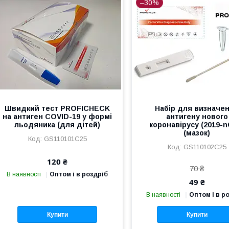
–30%
Швидкий тест PROFICHECK
Набір для визначе
на антиген COVID-19 у формі
антигену нового
льодяника (для дітей)
коронавірусу (2019-n
(мазок)
GS110101C25
GS110102C25
120 ₴
70 ₴
В наявності
Оптом і в роздріб
49 ₴
В наявності
Оптом і в р
Купити
Купити