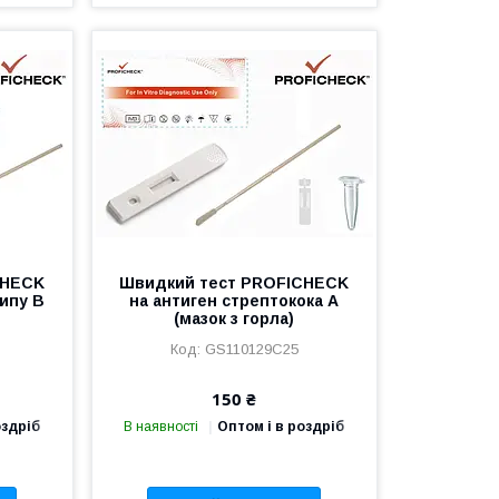
CHECK
Швидкий тест PROFICHECK
рипу В
на антиген стрептокока А
(мазок з горла)
GS110129C25
150 ₴
оздріб
В наявності
Оптом і в роздріб