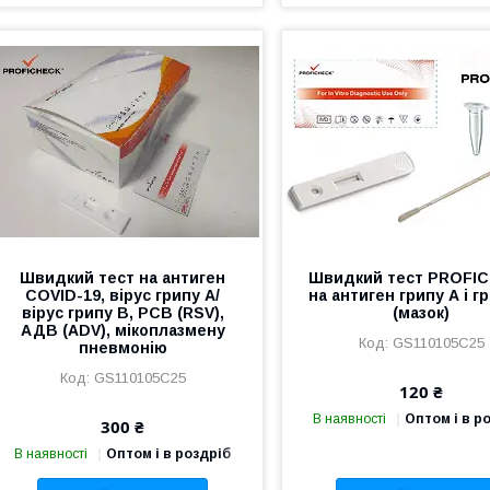
Швидкий тест на антиген
Швидкий тест PROFI
COVID-19, вірус грипу А/
на антиген грипу А і г
вірус грипу В, РСВ (RSV),
(мазок)
АДВ (ADV), мікоплазмену
GS110105C25
пневмонію
GS110105C25
120 ₴
В наявності
Оптом і в р
300 ₴
В наявності
Оптом і в роздріб