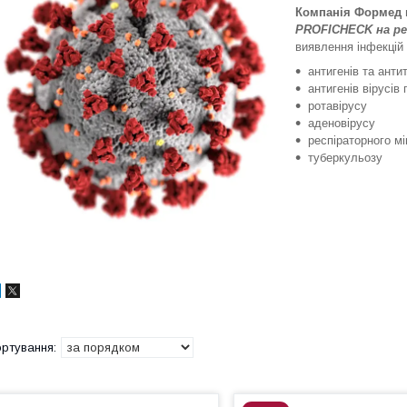
Компанія Формед
PROFICHECK на ре
виявлення інфекцій
антигенів та анти
антигенів вірусів 
ротавірусу
аденовірусу
респіраторного м
туберкульозу