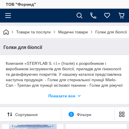
ТОВ "Формед"
Товари та послуги
Медичні товари
Голки для біопсії
Голки для біопсії
Компанія «STERYLAB S. r.l.» (Італія) є розробником і
виробником інструментів для біопсії, приладів для гінекології
та дезінфікуючих покриттів. У нашому каталозі представлена
наступна продукція: - Голки для стернальної пункції Mielo-
Can - Трепан для пункції кісткової тканини - Голки для ріжучої
біопсії м'яких тканин - Голки для цитологічних пункцій Вироби
Показати все
для гінекології
Сортування
0
Фільтри