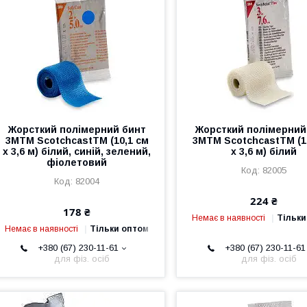
Жорсткий полімерний бинт
Жорсткий полімерний
3MTM ScotchcastTM (10,1 см
3MTM ScotchcastTM (1
х 3,6 м) білий, синій, зелений,
х 3,6 м) білий
фіолетовий
82005
82004
224 ₴
178 ₴
Немає в наявності
Тільки
Немає в наявності
Тільки оптом
+380 (67) 230-11-61
+380 (67) 230-11-61
для фіз. осіб
для фіз. осіб