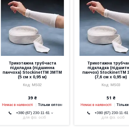
Трикотажна трубчаста
Трикотажна трубча
підкладка (підшинна
підкладка (підшит
панчоха) StockinetTM 3MTM
панчох) StockinetTM
(5 см х 0,95 м)
(7,6 см х 0,95 м)
MS02
MS03
39 ₴
51 ₴
Немає в наявності
Тільки оптом
Немає в наявності
Тільки
+380 (67) 230-11-61
+380 (67) 230-11-61
для фіз. осіб
для фіз. осіб