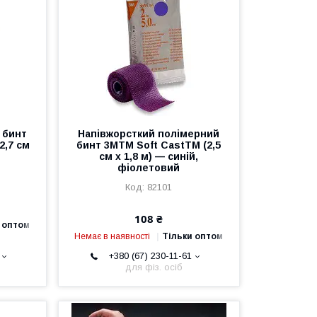
 бинт
Напівжорсткий полімерний
2,7 см
бинт 3MTM Soft CastTM (2,5
см х 1,8 м) — синій,
фіолетовий
82101
108 ₴
 оптом
Немає в наявності
Тільки оптом
+380 (67) 230-11-61
для фіз. осіб