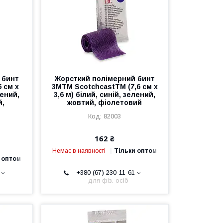
 бинт
Жорсткий полімерний бинт
 см х
3MTM ScotchcastTM (7,6 см х
лений,
3,6 м) білий, синій, зелений,
й,
жовтий, фіолетовий
82003
162 ₴
Немає в наявності
Тільки оптом
 оптом
+380 (67) 230-11-61
для фіз. осіб