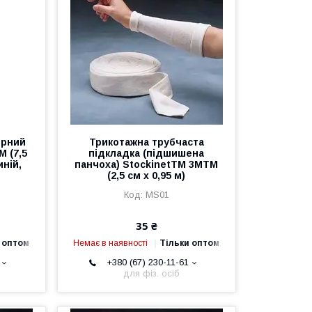
ерний
Трикотажна трубчаста
M (7,5
підкладка (підшишена
иній,
панчоха) StockinetTM 3MTM
(2,5 см х 0,95 м)
MS01
35 ₴
 оптом
Немає в наявності
Тільки оптом
+380 (67) 230-11-61
для фіз. осіб