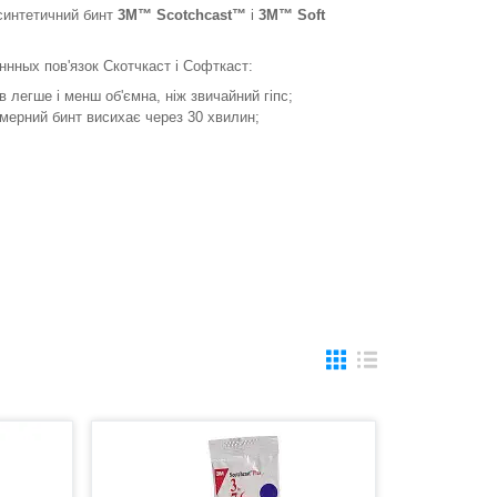
синтетичний бинт
3M™ Scotchcast™
і
3M™ Soft
нных пов'язок Скотчкаст і Софткаст:
зів легше і менш об'ємна, ніж звичайний гіпс;
мерний бинт висихає через 30 хвилин;