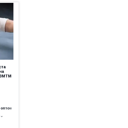
ста
на
 3MTM
 оптом