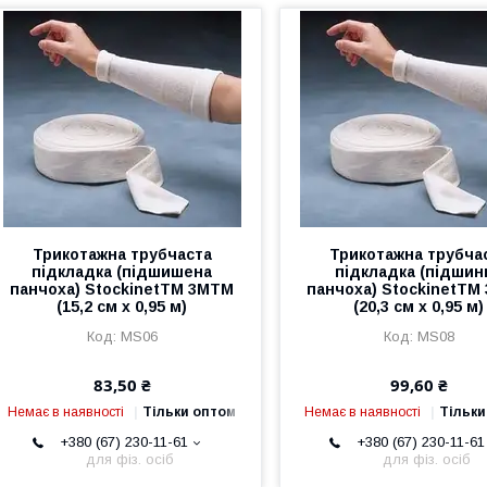
Трикотажна трубчаста
Трикотажна трубча
підкладка (підшишена
підкладка (підшин
панчоха) StockinetTM 3MTM
панчоха) StockinetTM
(15,2 см х 0,95 м)
(20,3 см х 0,95 м)
MS06
MS08
83,50 ₴
99,60 ₴
Немає в наявності
Тільки оптом
Немає в наявності
Тільки
+380 (67) 230-11-61
+380 (67) 230-11-61
для фіз. осіб
для фіз. осіб