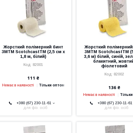
Жорсткий полімерний бинт
Жорсткий полімерний
3MTM ScotchcastTM (2,5 см х
3MTM ScotchcastTM (5
1,8 м, білий)
3,6 м) білий, синій, зе
блакитний, жовти
82001
фіолетовий
82002
111 ₴
Немає в наявності
Тільки оптом
136 ₴
Немає в наявності
Тільки
+380 (67) 230-11-61
+380 (67) 230-11-61
для фіз. осіб
для фіз. осіб