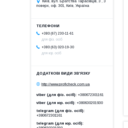
Київ, вул. Братства Тарасівців, 3 , 3
поверх, оф. 301, Київ, Україна
+380 (67) 230-11-61
для фіз. осіб
+380 (63) 020-19-30
для юр. осіб
http://www.proficheck.com.ua
viber (для фіз. осіб)
+380672301161
viber (для юр. осіб)
+380630201930
telegram (для фіз. осіб)
+380672301161
telegram (для юр. осіб)
+380630201930