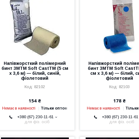
Напівжорсткий полімерний
Напівжорсткий полім
бинт 3MTM Soft CastTM (5 см
бинт 3MTM Soft CastT
х 3,6 м) — білий, синій,
см х 3,6 м) — білий, с
фіолетовий
фіолетовий
82102
82103
154 ₴
178 ₴
Немає в наявності
Тільки оптом
Немає в наявності
Тільки
+380 (67) 230-11-61
+380 (67) 230-11-61
для фіз. осіб
для фіз. осіб