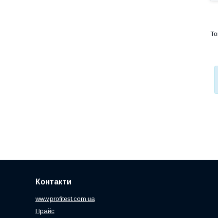
Контакти
www.profitest.com.ua
Прайс