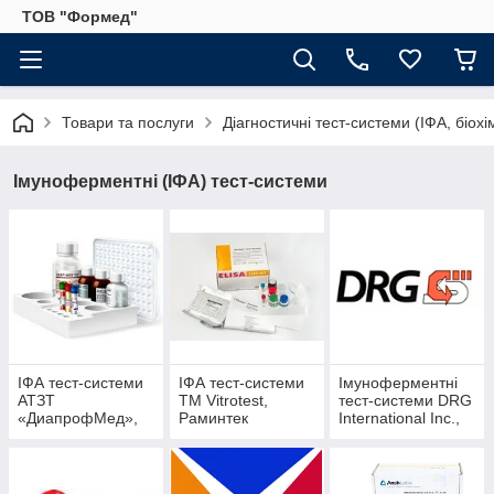
ТОВ "Формед"
Товари та послуги
Діагностичні тест-системи (ІФА, біохі
Імуноферментні (ІФА) тест-системи
ІФА тест-системи
ІФА тест-системи
Імуноферментні
АТЗТ
ТМ Vitrotest,
тест-системи DRG
«ДиапрофМед»,
Раминтек
International Inc.,
Україна
USA