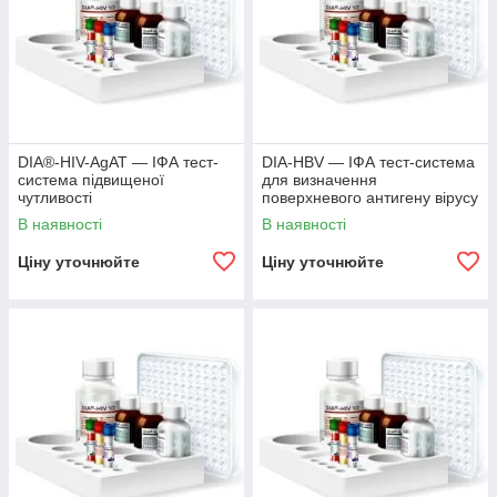
DIA®-HIV-AgAT — ІФА тест-
DІА-НВV — ІФА тест-система
система підвищеної
для визначення
чутливості
поверхневого антигену вірусу
гепатиту B (HBsAg)
В наявності
В наявності
Ціну уточнюйте
Ціну уточнюйте