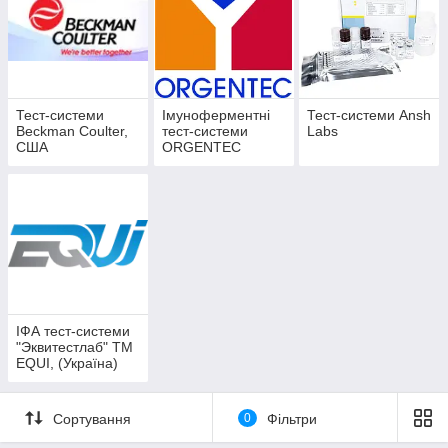
Тест-системи
Імуноферментні
Тест-системи Ansh
Beckman Coulter,
тест-системи
Labs
США
ORGENTEC
Diagnostika
(Німеччина)
ІФА тест-системи
"Эквитестлаб" ТМ
EQUI, (Україна)
Сортування
0
Фільтри