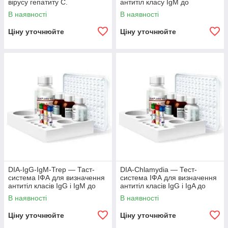
вірусу гепатиту С.
антитіл класу IgM до
Treponema pallidum
В наявності
В наявності
Ціну уточнюйте
Ціну уточнюйте
DIA-IgG-IgM-Trep — Таст-
DІА-Chlamydia — Тест-
система ІФА для визначення
система ІФА для визначення
антитіл класів IgG і IgM до
антитіл класів IgG і IgA до
Treponema pallidum.
Chlamydia tracchomatis.
В наявності
В наявності
Ціну уточнюйте
Ціну уточнюйте