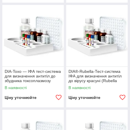
DIA-Toxo — ІФА тест-система
DIA®-Rubella-Тест-система
для визначення антитіл до
ІФА для визначення антитіл
збудника токсоплазмозу
до вірусу красуні (Rubella
людини (Toxoplasma gondii)
Virus)
В наявності
В наявності
Ціну уточнюйте
Ціну уточнюйте