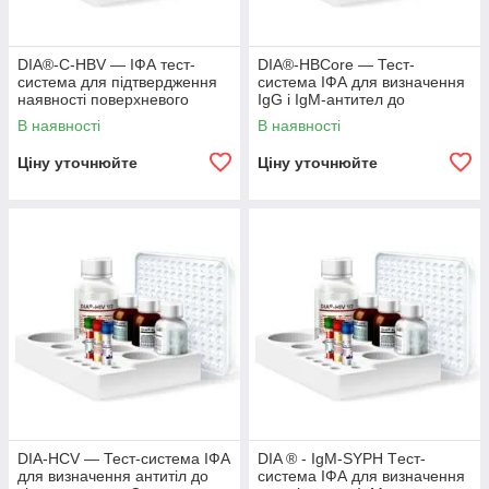
DІА®-С-НВV — ІФА тест-
DІА®-НВСore — Тест-
система для підтвердження
система ІФА для визначення
наявності поверхневого
ІgG і IgM-антител до
антигену вірусу гепатиту B
коров'ячого білку вірусу
В наявності
В наявності
(HBsAg)
гепатиту В.
Ціну уточнюйте
Ціну уточнюйте
DIА-HCV — Тест-система ІФА
DIA ® - IgM-SYPH Tест-
для визначення антитіл до
система ІФА для визначення