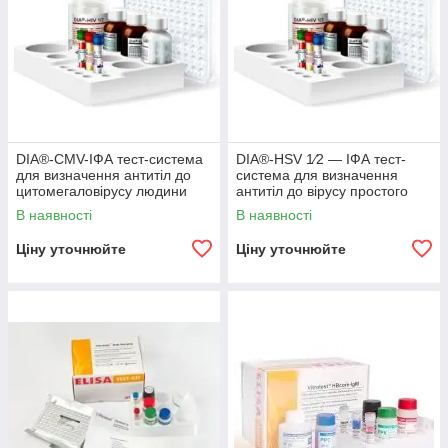
DIA®-CMV-IФА тест-система
DIA®-HSV 1⁄2 — ІФА тест-
для визначення антитіл до
система для визначення
цитомегаловірусу людини
антитіл до вірусу простого
герпесу 1 і 2 типів.
В наявності
В наявності
Ціну уточнюйте
Ціну уточнюйте