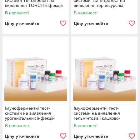
системи ТМ Вітровет на
системи ТМ Вітротест на
виявлення TORCH-інфекцій
виявлення герпесурсніх
інфекцій
В наявності
В наявності
Ціну уточнюйте
Ціну уточнюйте
Імуноферментні тест-
Імуноферментні тест-
системи на виявлення
системи на виявлення
урогенітальних інфекцій
гельмінтозів і кишково-
жовдових інфекцій
В наявності
В наявності
Ціну уточнюйте
Ціну уточнюйте